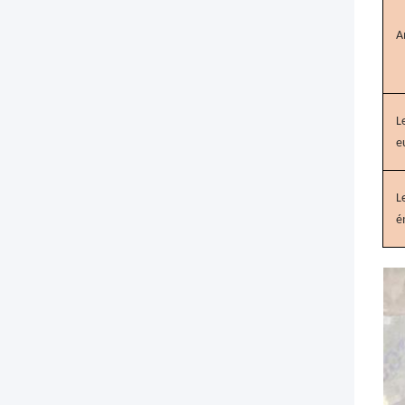
A
L
e
L
é