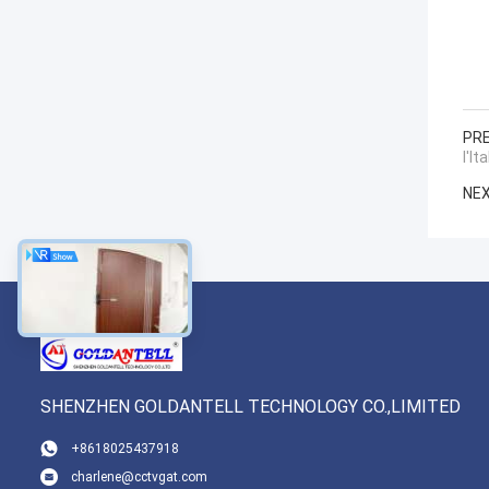
PRE
l'Ita
NEX
SHENZHEN GOLDANTELL TECHNOLOGY CO.,LIMITED
+8618025437918
charlene@cctvgat.com