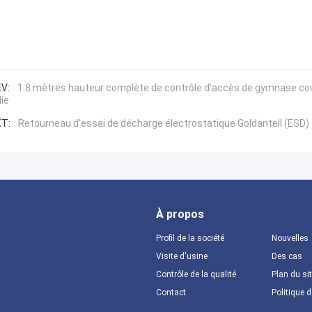
V:
1.8 mètres hauteur complète de contrôle d'accès de gymnase cou
lie
T:
Retourneau d'essai de décharge électrostatique Goldantell (ESD)
À propos
Profil de la société
Nouvelles
Visite d'usine
Des cas
Contrôle de la qualité
Plan du si
Contact
Politique d