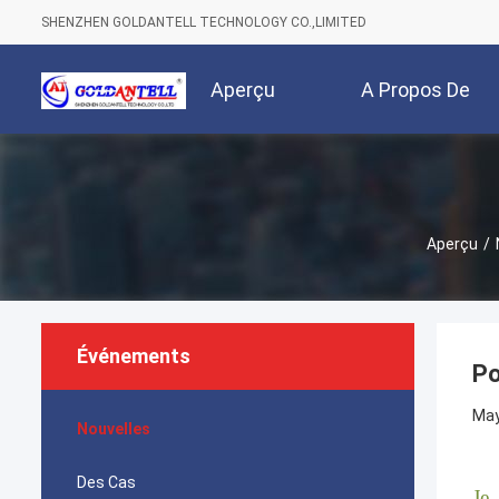
SHENZHEN GOLDANTELL TECHNOLOGY CO.,LIMITED
Aperçu
A Propos De
Nous
Aperçu
/
Événements
Po
May
Nouvelles
Des Cas
Je..