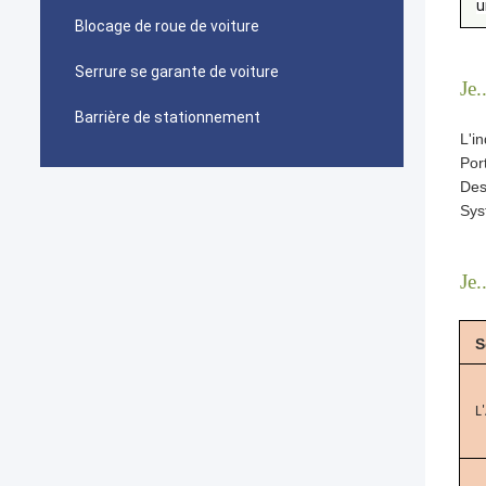
u
Blocage de roue de voiture
Serrure se garante de voiture
Je..
Barrière de stationnement
L'i
Por
Des
Sys
Je..
S
L'