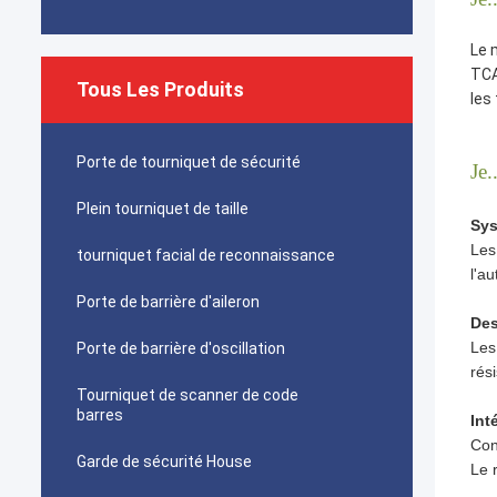
Le 
TCA
Tous Les Produits
les
Porte de tourniquet de sécurité
Je..
Plein tourniquet de taille
Sys
Les
tourniquet facial de reconnaissance
l'a
Porte de barrière d'aileron
Des
Les
Porte de barrière d'oscillation
rés
Tourniquet de scanner de code
barres
Int
Con
Garde de sécurité House
Le 