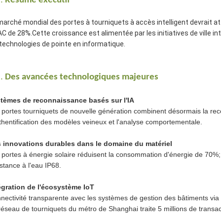
Résumé exécutif
marché mondial des portes à tourniquets à accès intelligent devrait atte
C de 28%.Cette croissance est alimentée par les initiatives de ville int
 technologies de pointe en informatique.
.
Des avancées technologiques majeures
tèmes de reconnaissance basés sur l'IA
 portes tourniquets de nouvelle génération combinent désormais la rec
uthentification des modèles veineux et l'analyse comportementale.
 innovations durables dans le domaine du matériel
 portes à énergie solaire réduisent la consommation d'énergie de 70%;
istance à l'eau IP68.
égration de l'écosystème IoT
nectivité transparente avec les systèmes de gestion des bâtiments via 
réseau de tourniquets du métro de Shanghai traite 5 millions de trans