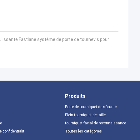
lissante Fastlane système de porte de tournevis pour
Produits
Porte de tourniquet de sécurité
Plein tourniquet de taille
te
tourniquet facial de reconnaissance
e confidentialité
Toutes les catégories