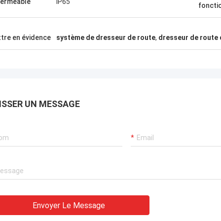
erméable
IP65
foncti
Asif Khan à Bahreïn
Ahmed Al-Farsi aux Émi
tre en évidence
système de dresseur de route
,
dresseur de route 
tell est un fournisseur d'or, me
Les tourniquets de rec
t beaucoup de temps pour faire
faciale ont impressionné
 ! Et en donnant toujours la
synchronisés avec les ca
tion professionnelle, aidez-moi
ingénieurs ont même tra
up dans les affaires !
l'Aïd.
ISSER UN MESSAGE
Envoyer Le Message