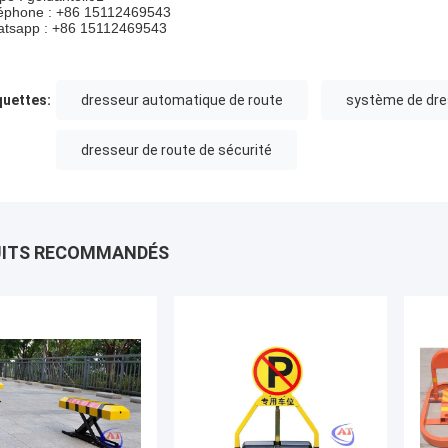
éphone : +86 15112469543
tsapp : +86 15112469543
quettes:
dresseur automatique de route
système de dre
dresseur de route de sécurité
UITS RECOMMANDÉS