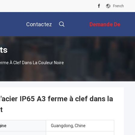
French
Contactez
Demande De
ts
Nous
Soumission
rme À Clef Dans La Couleur Noire
acier IP65 A3 ferme à clef dans la
t
gine
Guangdong, Chine