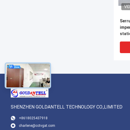
VI
Serru
impe
stat
de l'
A3
SHENZHEN GOLDANTELL TECHNOLOGY CO.,LIMITED
+8618025437918
charlene@cctvgat.com
Certi