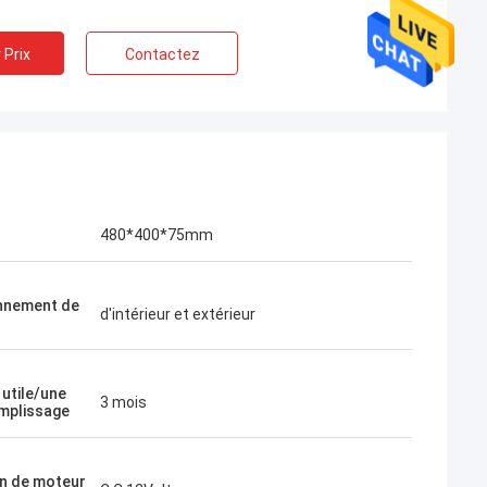
 Prix
Contactez
480*400*75mm
nnement de
d'intérieur et extérieur
utile/une
3 mois
emplissage
n de moteur