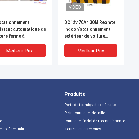
VIDEO
stationnement
DC12v 70Ah 30M Reomte
istant automatique de
Indoor/stationnement
ture ferme à
extérieur de voiture
f/terme d'ascenseur
ferme à clef 3 à 4 mois de
g à télécommande
rechargeable
Meilleur Prix
Meilleur Prix
Produits
Porte de tourniquet de sécurité
Plein tourniquet de taille
te
tourniquet facial de reconnaissance
VIDEO
e confidentialité
Toutes les catégories
centre d'équipements
Serrure personnelle se