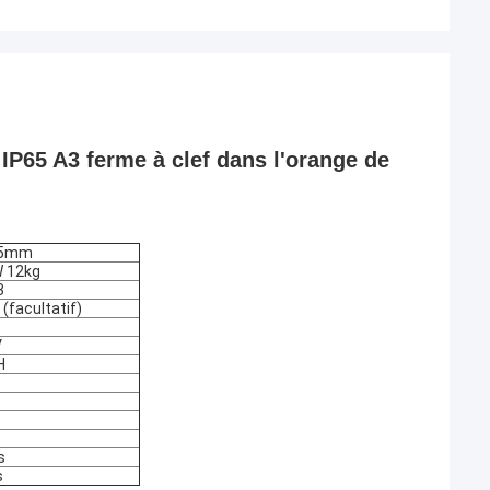
IP65 A3 ferme à clef dans l'orange de
75mm
W 12kg
3
 (facultatif)
V
H
s
s