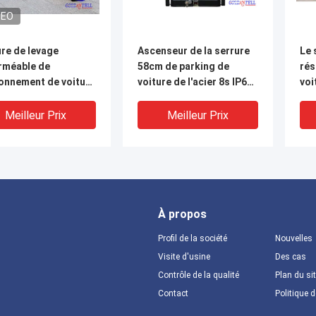
DEO
re de levage
Ascenseur de la serrure
Le 
rméable de
58cm de parking de
rés
ionnement de voiture
voiture de l'acier 8s IP68
voi
acier 305mm d'IP54
de la pile sèche A3
cle
lon
Meilleur Prix
Meilleur Prix
À propos
Profil de la société
Nouvelles
Visite d'usine
Des cas
Contrôle de la qualité
Plan du si
Contact
Politique d
ficat électrique sûr
Serrure se garante à
Le 