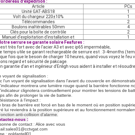
ordereau d'expédition :
Article
PCs
Unité GAT-ABS18
1
Volt du chargeur 220±10%
1
Télécommandes
2
Boulons inaltérables 50mm
4
Clés pour la boîte de contrôle
2
Manuel d'exploitation d'installation et
1
otre serrure se garante solaire Feafures :
l est très fort avec de l'acier A3 et avec ip65 imperméable,
Le temps utile se garant rechargeable de serrure est : 3-4months (temp
que fois que le besoin de charger 10 heures, quand vous voyez le feu ve
Bons regard et sécurité de pakcage.
Un garantie d'an et ingénieur d'Enligh vous aident à installer et résoud
e voyant de signalisation :
c l'un voyant de signalisation dans l'avant du couvercle en démonstration
L'indicateur montrera une lumière rouge quand la barrière fonctionne 
L'indicateur clignotera continuellement pour montrer les tensions de batt
ps afin de prolonger la vie de batterie.
ésistance à l'impact :
le bras de barrière est forcé en bas de le moment où en position supérie
éré lui reviendra à la position supérieure et au fonctionnement normale
onction anti-collision d'alarme.
tactez-nous :
sonne de contact : Alice avec vous
ail:sales01@cctvgat.com
pe : goldantell01