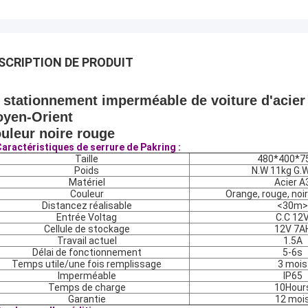
SCRIPTION DE PRODUIT
 stationnement imperméable de voiture d'acier 
yen-Orient
uleur noire rouge
aractéristiques de serrure de Pakring :
Taille
480*400*
Poids
N.W 11kg G.
Matériel
Acier A
Couleur
Orange, rouge, noir
Distancez réalisable
<30m>
Entrée Voltag
C.C 12
Cellule de stockage
12V 7A
Travail actuel
1.5A
Délai de fonctionnement
5-6s
Temps utile/une fois remplissage
3 mois
Imperméable
IP65
Temps de charge
10Hour
Garantie
12 moi