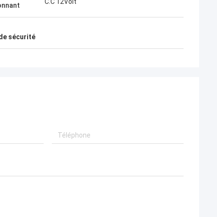
C.C 12Volt
onnant
rats arabes unis
Klara Müller en allemand
de sécurité
onnaissance
Des portes de précision synchronisées
 les locataires,
avec des robots d'assemblage, des
rtes d'accès, les
portes à tourniquets de spécifications
vaillé pendant
allemandes, des vitesses chinoises,
aucune réclamation de garantie dans 18
mois.