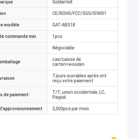
marque
Goldantell
ion
CE/ROHS/FCC/SGS/IS9001
e modèle
GAT-ABS18
 de commande min
1pcs
Négociable
cas/caisse de
'emballage
carton+wooden
7 jours ouvrables après ont
ivraison
reçu votre paiement
T/T, union occidentale, LC,
s de paiement
Paypal
 d'approvisionnement
2,000pcs par mois