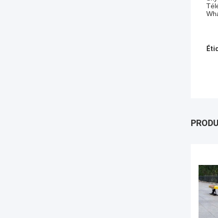
Tél
Wha
Éti
PROD