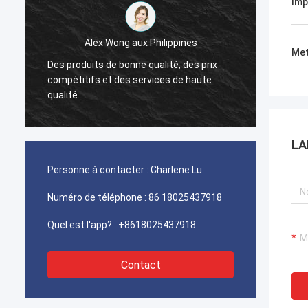
Imp
Alex Wong aux Philippines
Met
Goldan
Des produits de bonne qualité, des prix
sauven
compétitifs et des services de haute
l'achat
qualité.
sugges
beauco
LA
Personne à contacter :
Charlene Lu
Numéro de téléphone :
86 18025437918
Quel est l'app? :
+8618025437918
Contact