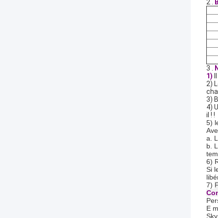
2 .
B
3 .
N
1)
I
2) 
cha
3) 
4) 
il ! !
5)
l
Ave
a. 
b. 
tem
6)
R
Si 
lib
7)
F
Con
Per
E m
Sky