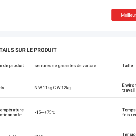
Meilleur
TAILS SUR LE PRODUIT
 de produit
serrures se garantes de voiture
Taille
Enviro
ds
N.W 11kg G.W 12kg
travail
température
Temps 
-15~+75℃
ctionnante
fois r
Tensio