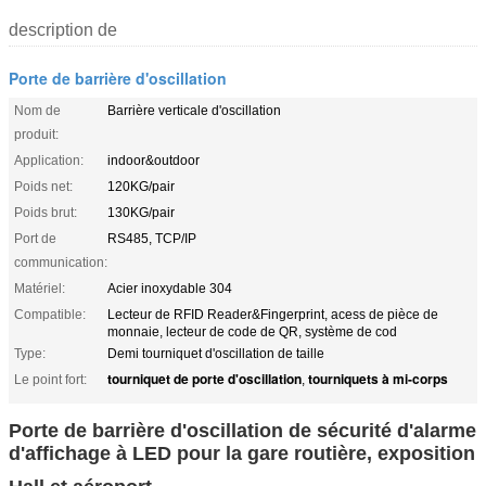
description de
Porte de barrière d'oscillation
Nom de
Barrière verticale d'oscillation
produit:
Application:
indoor&outdoor
Poids net:
120KG/pair
Poids brut:
130KG/pair
Port de
RS485, TCP/IP
communication:
Matériel:
Acier inoxydable 304
Compatible:
Lecteur de RFID Reader&Fingerprint, acess de pièce de
monnaie, lecteur de code de QR, système de cod
Type:
Demi tourniquet d'oscillation de taille
tourniquet de porte d'oscillation
tourniquets à mi-corps
Le point fort:
,
Porte de barrière d'oscillation de sécurité d'alarme
d'affichage à LED pour la gare routière, exposition