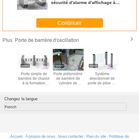
sécurité d'alarme d'affichage à
LED pour la gare routière,
l'exposition hall et l'aéroport
Continuer
Porte de barrière d'oscillation
Plus
étonnière
Porte simple de
Porte piétonnière
Système
Contrôle
nique de
barrière de chariot
de barrière de
directionnel de
foule Sca
ourniquet
à la formation
cylindre de
porte de pilier de
passep
 cloison
d'images
capteur de
tourniquet de
ique de
thermiques
RFID/IR pour la
porte de barrière
de NFC
SUS304 Polonais
Communauté
d'oscillation de
Changez la langue
ID
résidentielle
code de Qr de
piéton de Bi pour
French
le gymnase
Accueil
|
À propos de nous
|
Nous contacter
|
Plan du site
|
Politique de