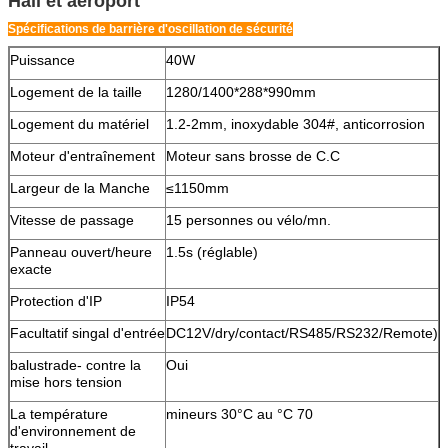
Hall et aéroport
Spécifications de barrière d'oscillation de sécurité
Puissance
40W
Logement de la taille
1280/1400*288*990mm
Logement du matériel
1.2-2mm, inoxydable 304#, anticorrosion
Moteur d'entraînement
Moteur sans brosse de C.C
Largeur de la Manche
≤1150mm
Vitesse de passage
15 personnes ou vélo/mn.
Panneau ouvert/heure
1.5s (réglable)
exacte
Protection d'IP
IP54
Facultatif singal d'entrée
DC12V/dry/contact/RS485/RS232/Remote)
balustrade- contre la
Oui
mise hors tension
La température
mineurs 30°C au °C 70
d'environnement de
travail