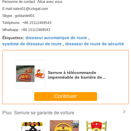
Personne de contact : Alice avec vous
E mail:sales01@cctvgat.com
Skype : goldantell01
Téléphone : +86 15112469543
Whatsapp : +86 15112469543
dresseur automatique de route
Étiquettes:
,
système de dresseur de route
dresseur de route de sécurité
,
Serrure à télécommande
imperméable de barrière de
stationnement de voiture avec de
l'acier A3 au garage
Continuer
Serrure se garante de voiture
Plus