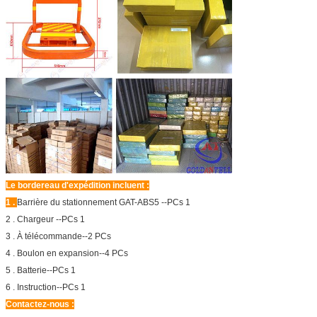
Le bordereau d'expédition incluent :
1 .
Barrière du stationnement GAT-ABS5 --PCs 1
2 . Chargeur --PCs 1
3 . À télécommande--2 PCs
4 . Boulon en expansion--4 PCs
5 . Batterie--PCs 1
6 . Instruction--PCs 1
Contactez-nous :