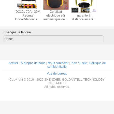
onnement
DC12v 70Ah 30M
Certificat
Serrure se
Serrure de
stant
Reomte
électrique sûr
garante à
imperméa
ique de
Indoor/stationnement
automatique de la
distance en acier
stationne
 ferme à
extérieur de
CE de bouchon
se garante
voiture de
terme
voiture ferme à
de stationnement
d'intérieur/extérieure
305mm d'
eur long
clef 3 à 4 mois de
de voiture de
IP54 imperméable
Changez la langue
ommande
rechargeable
serrure de boulon
d'alarme de
courrier de
French
serrure
Accueil
|
À propos de nous
|
Nous contacter
|
Plan du site
|
Politique de
confidentialité
Vue de bureau
Copyright © 2016 - 2026 SHENZHEN GOLDANTELL TECHNOLOGY
CO.,LIMITED.
All rights reserved.