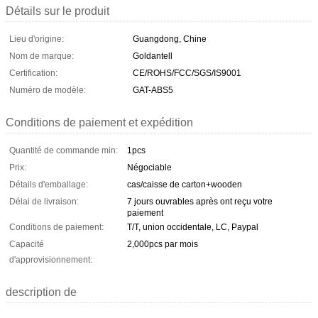
Détails sur le produit
Lieu d'origine:
Guangdong, Chine
Nom de marque:
Goldantell
Certification:
CE/ROHS/FCC/SGS/IS9001
Numéro de modèle:
GAT-ABS5
Conditions de paiement et expédition
Quantité de commande min:
1pcs
Prix:
Négociable
Détails d'emballage:
cas/caisse de carton+wooden
Délai de livraison:
7 jours ouvrables après ont reçu votre
paiement
Conditions de paiement:
T/T, union occidentale, LC, Paypal
Capacité
2,000pcs par mois
d'approvisionnement:
description de