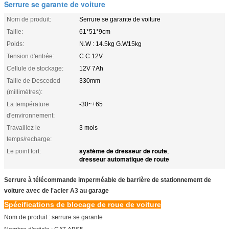
Serrure se garante de voiture
Nom de produit:
Serrure se garante de voiture
Taille:
61*51*9cm
Poids:
N.W : 14.5kg G.W15kg
Tension d'entrée:
C.C 12V
Cellule de stockage:
12V 7Ah
Taille de Desceded
330mm
(millimètres):
La température
-30~+65
d'environnement:
Travaillez le
3 mois
temps/recharge:
système de dresseur de route
Le point fort:
,
dresseur automatique de route
Serrure à télécommande imperméable de barrière de stationnement de
voiture avec de l'acier A3 au garage
Spécifications de blocage de roue de voiture
Nom de produit : serrure se garante