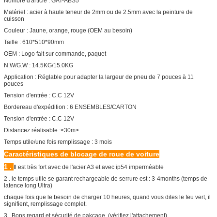
Nombre d'article : GAT-ABS5
Matériel : acier à haute teneur de 2mm ou de 2.5mm avec la peinture de
cuisson
Couleur : Jaune, orange, rouge (OEM au besoin)
Taille : 610*510*90mm
OEM : Logo fait sur commande, paquet
N.W/G.W : 14.5KG/15.0KG
Application : Réglable pour adapter la largeur de pneu de 7 pouces à 11
pouces
Tension d'entrée : C.C 12V
Bordereau d'expédition : 6 ENSEMBLES/CARTON
Tension d'entrée : C.C 12V
Distancez réalisable :<30m>
Temps utile/une fois remplissage : 3 mois
Caractéristiques de blocage de roue de voiture
1 .
Il est très fort avec de l'acier A3 et avec ip54 imperméable
2 . le temps utile se garant rechargeable de serrure est : 3-4months (temps de
latence long Ultra)
chaque fois que le besoin de charger 10 heures, quand vous dites le feu vert, il
signifient, remplissage complet.
3 . Bons regard et sécurité de pakcage. (vérifiez l'attachement)