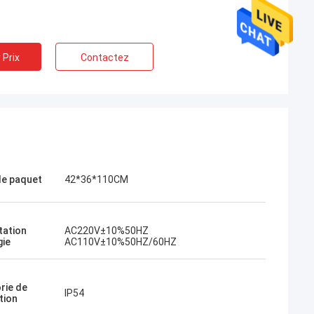
 Prix
Contactez
 de paquet
42*36*110CM
tation
AC220V±10%50HZ
gie
AC110V±10%50HZ/60HZ
rie de
IP54
tion