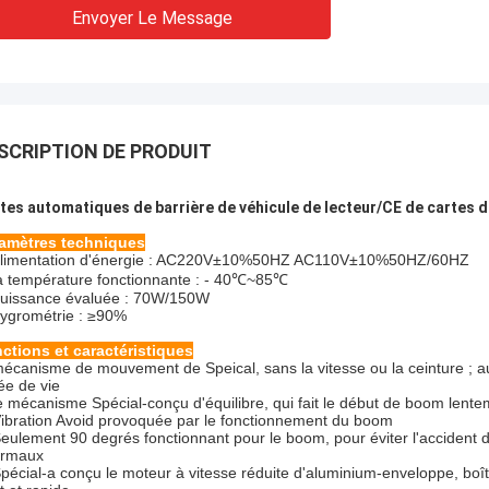
Envoyer Le Message
SCRIPTION DE PRODUIT
tes automatiques de barrière de véhicule de lecteur/CE de cartes d
amètres techniques
limentation d'énergie : AC220V±10%50HZ AC110V±10%50HZ/60HZ
a température fonctionnante : - 40℃~85℃
uissance évaluée : 70W/150W
ygrométrie : ≥90%
ctions et caractéristiques
écanisme de mouvement de Speical, sans la vitesse ou la ceinture ; au
ée de vie
e mécanisme Spécial-conçu d'équilibre, qui fait le début de boom lente
ibration Avoid provoquée par le fonctionnement du boom
eulement 90 degrés fonctionnant pour le boom, pour éviter l'acciden
rmaux
pécial-a conçu le moteur à vitesse réduite d'aluminium-enveloppe, boît