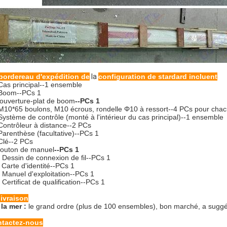
bordereau d'expédition de
la
configuration de stardard incluent
Cas principal--1 ensemble
Boom--PCs 1
ouverture-plat de boom
--PCs 1
M10*65 boulons, M10 écrous, rondelle Φ10 à ressort--4 PCs pour cha
Système de contrôle (monté à l'intérieur du cas principal)--1 ensemble
Contrôleur à distance--2 PCs
Parenthèse (facultative)--PCs 1
Clé--2 PCs
outon de manuel
--PCs 1
.
Dessin de connexion de fil--PCs 1
.
Carte d'identité--PCs 1
.
Manuel d'exploitation--PCs 1
.
Certificat de qualification--PCs 1
livraison
 la mer :
le grand ordre (plus de 100 ensembles), bon marché, a suggéré
tactez-nous