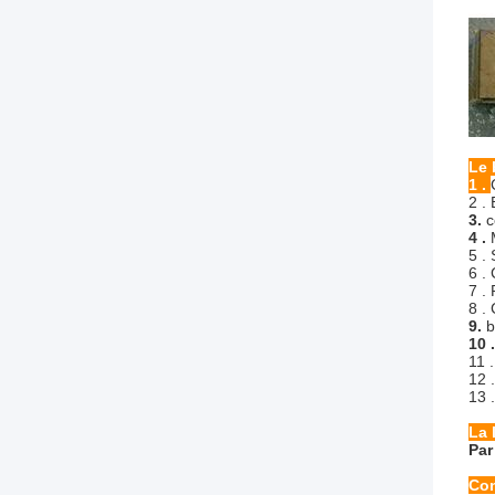
Le 
1 .
2 .
3.
c
4 .
5 .
6 .
7 .
8 .
9.
b
10 
11 
12 
13 
La 
Par
Con