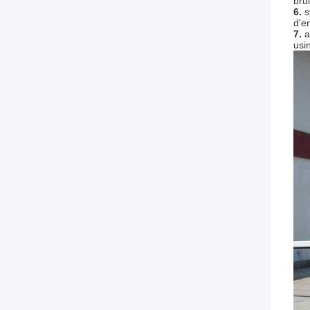
brui
6.
s
d'e
7.
a
usi