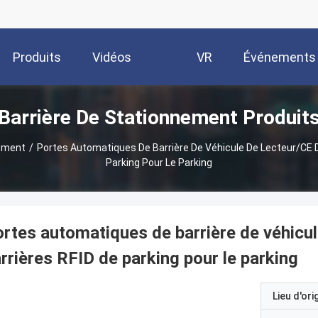
Produits
Vidéos
VR
Événements
Barrière De Stationnement Produit
Show
nement
/
Portes Automatiques De Barrière De Véhicule De Lecteur/CE D
Parking Pour Le Parking
rtes automatiques de barrière de véhicul
rrières RFID de parking pour le parking
Lieu d'ori