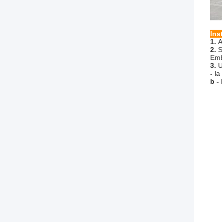
Ins
1.
A
2.
S
Emb
3.
U
-
la
b -