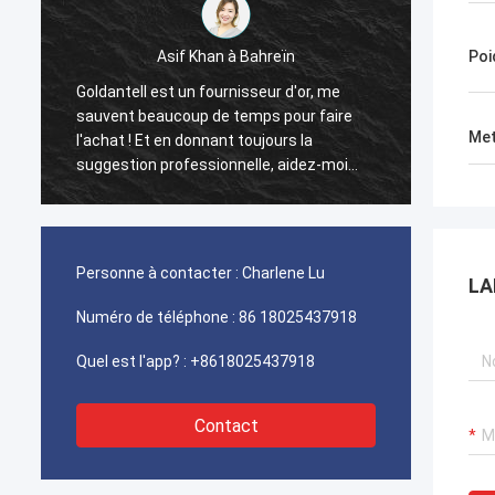
Asif Khan à Bahreïn
Ahmed
Poi
Goldantell est un fournisseur d'or, me
Les to
sauvent beaucoup de temps pour faire
facial
Met
l'achat ! Et en donnant toujours la
synchr
suggestion professionnelle, aidez-moi
ingéni
beaucoup dans les affaires !
l'Aïd.
Personne à contacter :
Charlene Lu
LA
Numéro de téléphone :
86 18025437918
Quel est l'app? :
+8618025437918
Contact