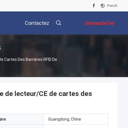
French
Contactez
Demande De
s
Nous
Soumission
e Cartes Des Barrières RFID De
e de lecteur/CE de cartes des
gine
Guangdong, Chine