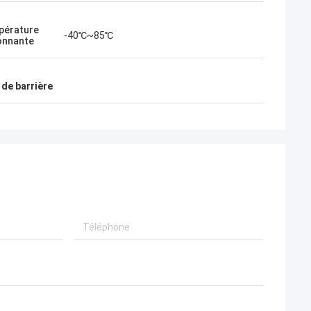
pérature
 allemand
Michael Fusco aux États-Unis
-40℃~85℃
onnante
 synchronisées
Bonjour, Charlene, nous avons reçu la
mblage, des
cargaison ! Notre ingénieur a examiné les
de barrière
spécifications
barrières, ils tout le fonctionnement très
s chinoises,
bien ! Maintenant, je veux faire un nouvel
arantie dans 18
ordre !