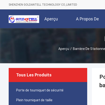
SHENZHEN GOLDANTELL TECHNOLOGY CO.,LIMITED
Aperçu
A Propos De
Nous
Aperçu
/
Barrière De Station
Tous Les Produits
Po
ba
Porte de tourniquet de sécurité
Plein tourniquet de taille