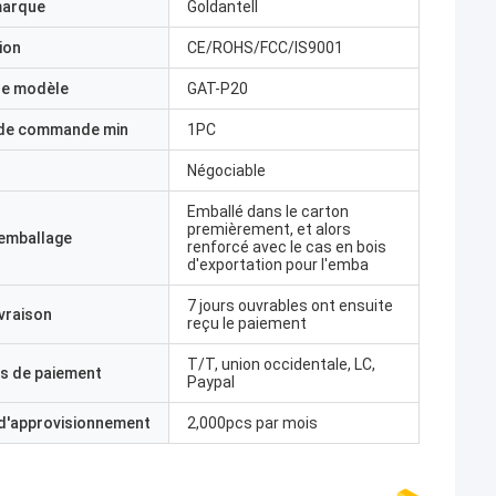
marque
Goldantell
ion
CE/ROHS/FCC/IS9001
e modèle
GAT-P20
 de commande min
1PC
Négociable
Emballé dans le carton
premièrement, et alors
'emballage
renforcé avec le cas en bois
d'exportation pour l'emba
7 jours ouvrables ont ensuite
ivraison
reçu le paiement
T/T, union occidentale, LC,
s de paiement
Paypal
 d'approvisionnement
2,000pcs par mois