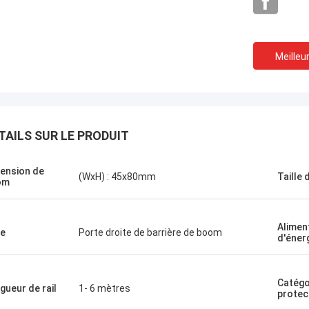
Meilleur
TAILS SUR LE PRODUIT
ension de
(WxH) : 45x80mm
Taille
om
Alimen
e
Porte droite de barrière de boom
d'éner
Catégo
gueur de rail
1- 6 mètres
protec