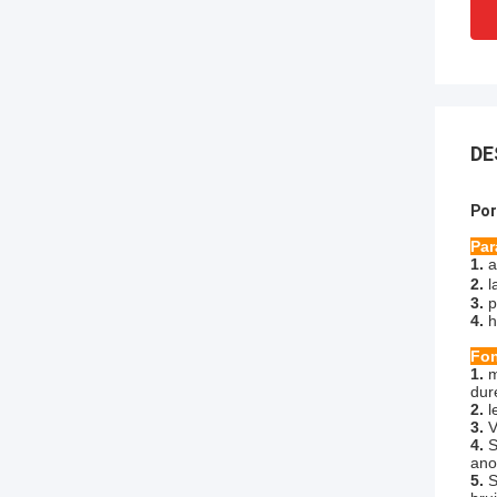
DE
Por
Par
1.
a
2.
l
3.
p
4.
h
Fon
1.
m
dur
2.
l
3.
V
4.
S
ano
5.
S