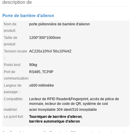
description de
Porte de barrière d'aileron
Nom de
porte piétonnière de barrière d'aileron
produit:
Taille de
1200*300*1000mm
produit:
Tension locale
AC220±10%V 50±10%HZ
::
Poids brut:
90kg
Port de
RS485, TCP/IP
communication:
Largeur de
≤600 millimètre
passage ::
Compatible:
Lecteur de RFID Reader&Fingerprint, accès de pièce de
monnaie, lecteur de code de QR, système de cod
matériel:
acier inoxydable 304 steel/316 inoxydable
Tourniquet de barrière d'aileron
Le point fort:
,
barrière automatique d'aileron