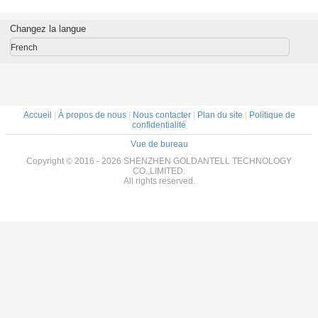
 voie,
mm en acier
a adapté la
de tourniquet à
passag
 d'accès
inoxydable
lumière aux
faible bruit de prix
tournique
RFID et
besoins du client
usine de fabricant
de cont
Changez la langue
issance
menée variable
de la Chine de
d'accès de
intégrée
porte d'aileron
French
alle de
d'acier inoxydable
entre de
en forme
Accueil
|
À propos de nous
|
Nous contacter
|
Plan du site
|
Politique de
confidentialité
Vue de bureau
Copyright © 2016 - 2026 SHENZHEN GOLDANTELL TECHNOLOGY
CO.,LIMITED.
All rights reserved.