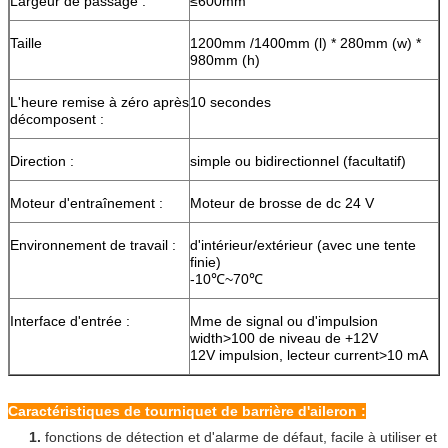
Largeur de passage :
≤600mm
Taille
1200mm /1400mm (l) * 280mm (w) *
980mm (h)
L'heure remise à zéro après
10 secondes
décomposent :
Direction :
simple ou bidirectionnel (facultatif)
Moteur d'entraînement :
Moteur de brosse de dc 24 V
Environnement de travail :
d'intérieur/extérieur (avec une tente
finie)
-10℃~70℃
Interface d'entrée :
Mme de signal ou d'impulsion
width>100 de niveau de +12V
12V impulsion, lecteur current>10 mA
Caractéristiques de tourniquet de barrière d'aileron :
1.
fonctions de détection et d'alarme de défaut, facile à utiliser et