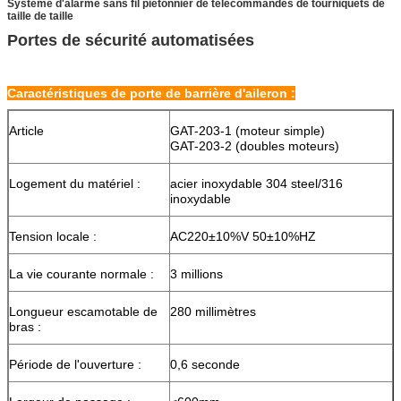
Système d'alarme sans fil piétonnier de télécommandes de tourniquets de
taille de taille
Portes de sécurité automatisées
Caractéristiques de porte de barrière d'aileron :
Article
GAT-203-1 (moteur simple)
GAT-203-2 (doubles moteurs)
Logement du matériel :
acier inoxydable 304 steel/316
inoxydable
Tension locale :
AC220±10%V 50±10%HZ
La vie courante normale :
3 millions
Longueur escamotable de
280 millimètres
bras :
Période de l'ouverture :
0,6 seconde