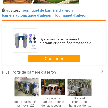
Tourniquet de barrière d'aileron
Étiquettes:
,
barrière automatique d'aileron
Tourniquet d'aileron
,
Système d'alarme sans fil
piétonnier de télécommandes de
tourniquets de taille de taille
Continuer
Porte de barrière d'aileron
Plus
 barrière
Testeur ESD LCD
La porte de
Bracelet
Tourniqu
abat
de 8 pouces Porte
barrière d'aileron
imprimable
barrière d
gente à
tournevis 1200
de haute sécurité
thermique de nfc
de large