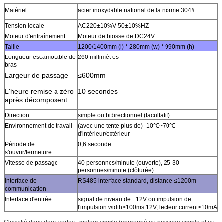
Matériel
acier inoxydable national de la norme 304#
Tension locale
AC220±10%V 50±10%HZ
Moteur d'entraînement
Moteur de brosse de DC24V
Taille
1200/1400mm (l) * 280mm (w) * 990mm (h)
Longueur escamotable de
260 millimètres
bras
Largeur de passage
≤600mm
L'heure remise à zéro
10 secondes
après décomposent
Direction
simple ou bidirectionnel (facultatif)
Environnement de travail
(avec une tente plus de) -10℃~70℃
d'intérieur/extérieur
Période de
0,6 seconde
s'ouvrir/fermeture
Vitesse de passage
40 personnes/minute (ouverte), 25-30
personnes/minute (clôturée)
Interface de
RS485 interface standard, distance ≤1200m
communication
Interface d'entrée
signal de niveau de +12V ou impulsion de
l'impulsion width>100ms 12V, lecteur current>10mA
Classifié dans deux sortes : moteur simple (approprié au passage simple et au