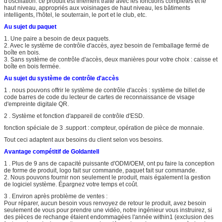
d'oscillation. ce produit est finement traité avec les fonctions complètes et le
haut niveau, appropriés aux voisinages de haut niveau, les bâtiments
intelligents, l'hôtel, le souterrain, le port et le club, etc.
Au sujet du paquet
1. Une paire a besoin de deux paquets.
2. Avec le système de contrôle d'accès, ayez besoin de l'emballage fermé de
boîte en bois.
3. Sans système de contrôle d'accès, deux manières pour votre choix : caisse et
boîte en bois fermée.
Au sujet du système de contrôle d'accès
1 . nous pouvons offrir le système de contrôle d'accès : système de billet de
code barres de code du lecteur de cartes de reconnaissance de visage
d'empreinte digitale QR.
2 . Système et fonction d'appareil de contrôle d'ESD.
fonction spéciale de 3 .support : compteur, opération de pièce de monnaie.
Tout ceci adaptent aux besoins du client selon vos besoins.
Avantage compétitif de Goldantell
1 . Plus de 9 ans de capacité puissante d'ODM/OEM, ont pu faire la conception
de forme de produit, logo fait sur commande, paquet fait sur commande.
2. Nous pouvons fournir non seulement le produit, mais également la gestion
de logiciel système. Épargnez votre temps et coût.
3 . Environ après problème de ventes :
Pour réparer, aucun besoin vous renvoyez de retour le produit, avez besoin
seulement de vous pour prendre une vidéo, notre ingénieur vous instruirez, si
des pièces de rechange étaient endommagées l'année within1 (exclusion des