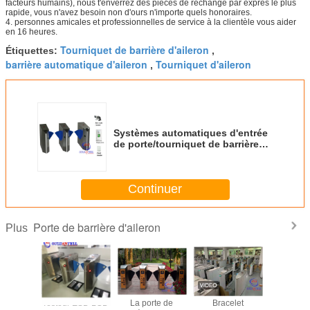
facteurs humains), nous t'enverrez des pièces de rechange par exprès le plus
rapide, vous n'avez besoin non d'ours n'importe quels honoraires.
4. personnes amicales et professionnelles de service à la clientèle vous aider
en 16 heures.
Tourniquet de barrière d'aileron
Étiquettes:
,
barrière automatique d'aileron
Tourniquet d'aileron
,
Systèmes automatiques d'entrée
de porte/tourniquet de barrière
d'aileron de DC24V avec à deux
voies pour le souterrain
Continuer
Porte de barrière d'aileron
Plus
 barrière
Testeur ESD LCD
La porte de
Bracelet
Tourniqu