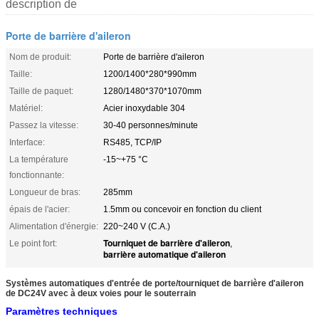
description de
Porte de barrière d'aileron
Nom de produit:
Porte de barrière d'aileron
Taille:
1200/1400*280*990mm
Taille de paquet:
1280/1480*370*1070mm
Matériel:
Acier inoxydable 304
Passez la vitesse:
30-40 personnes/minute
Interface:
RS485, TCP/IP
La température
-15~+75 °C
fonctionnante:
Longueur de bras:
285mm
épais de l'acier:
1.5mm ou concevoir en fonction du client
Alimentation d'énergie:
220~240 V (C.A.)
Tourniquet de barrière d'aileron
Le point fort:
,
barrière automatique d'aileron
Systèmes automatiques d'entrée de porte/tourniquet de barrière d'aileron
de DC24V avec à deux voies pour le souterrain
Paramètres techniques