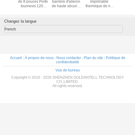
abat
de 8 pouces Porte
barrière d'aileron
imprimable
barrière d
gente à
tournevis 1200
de haute sécurité
thermique de nfc
de large
 voie,
mm en acier
a adapté la
de tourniquet à
passag
 d'accès
inoxydable
lumière aux
faible bruit de prix
tournique
RFID et
besoins du client
usine de fabricant
de cont
Changez la langue
issance
menée variable
de la Chine de
d'accès de
intégrée
porte d'aileron
French
alle de
d'acier inoxydable
entre de
en forme
Accueil
|
À propos de nous
|
Nous contacter
|
Plan du site
|
Politique de
confidentialité
Vue de bureau
Copyright © 2016 - 2026 SHENZHEN GOLDANTELL TECHNOLOGY
CO.,LIMITED.
All rights reserved.