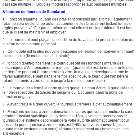
passage multiple.) ; Doubles moteurs (appropriés aux passages multiples)
&features de fonction de Standared
1 . Fonction d'alarme : quand des bras sont poussés par la force illégalement,
l'alarme sera déclenchée automatiquement et les bras seront locked.turnstile
réglés peuvent vérifier par lui-même quand elle est ont le problème, il est bon
que le client de maintenir et employer
2 . Le tourniquet peut plaçant la condition de travail par la presse le bouton du
tableau de commande principal.
3 . Ce modèle est la plus nouvelle deuxième génération de mouvement (muet),
cloison molle (le moule d'unité centrale)
4 . fonction d'Anti-pincement : le tourniquet ont des fonctions infrarouges
mécaniques d'Anti-pincement d'induction (quand elle est de rencontrer le plus
de derrière pendant l'heure remise à zéro, la machine électrique a fermé le
travail automatiquement dans le temps spécifique, le tourniquet transférera
retardé et remis à zéro encore jusqu'à la remise pour réussir)
5 . Le tourniquet a fermé la porte quand quelqu'un pour écrire la porte illégale,
le non-respect des distances de sécurité ou la coupure dans la porte de
direction négative.
6 . A avant reçu le signal ouvert, le tourniquet fermera à clef automatiquement
7 . Fonctions remises à zéro automatiques : après que vous permutiez la carte,
pendant l'instant spécifique (le système est 10s), si vous ne passiez pas le
tourniquet, le système décommandera votre autorité automatiquement pour
passer la porte, (remise à zéro temps est 1~60s que vous pouvez l'ajuster
quand est le costume pour vous). répondez totalement aux besoins de lutte
anti-incendie