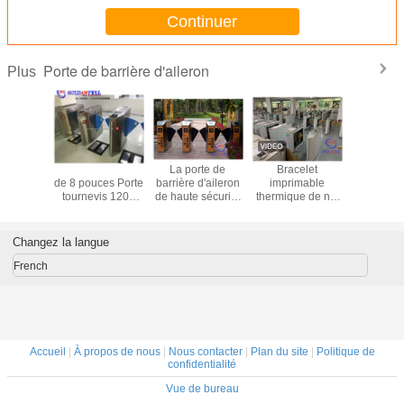
Continuer
Porte de barrière d'aileron
Plus
 barrière
Testeur ESD LCD
La porte de
Bracelet
Tourniqu
abat
de 8 pouces Porte
barrière d'aileron
imprimable
barrière d
gente à
tournevis 1200
de haute sécurité
thermique de nfc
de large
 voie,
mm en acier
a adapté la
de tourniquet à
passag
 d'accès
inoxydable
lumière aux
faible bruit de prix
tournique
RFID et
besoins du client
usine de fabricant
de cont
Changez la langue
issance
menée variable
de la Chine de
d'accès de
intégrée
porte d'aileron
French
alle de
d'acier inoxydable
entre de
en forme
Accueil
|
À propos de nous
|
Nous contacter
|
Plan du site
|
Politique de
confidentialité
Vue de bureau