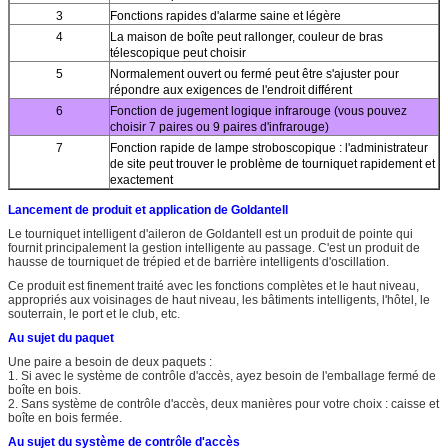
3
Fonctions rapides d'alarme saine et légère
4
La maison de boîte peut rallonger, couleur de bras
télescopique peut choisir
5
Normalement ouvert ou fermé peut être s'ajuster pour
répondre aux exigences de l'endroit différent
6
Fonction de jugement logique infrarouge (vous pouvez
choisir 7 paires ou 9 paires d'infrarouge)
7
Fonction rapide de lampe stroboscopique : l'administrateur
de site peut trouver le problème de tourniquet rapidement et
exactement
Lancement de produit et application de Goldantell
Le tourniquet intelligent d'aileron de Goldantell est un produit de pointe qui
fournit principalement la gestion intelligente au passage. C'est un produit de
hausse de tourniquet de trépied et de barrière intelligents d'oscillation.
Ce produit est finement traité avec les fonctions complètes et le haut niveau,
appropriés aux voisinages de haut niveau, les bâtiments intelligents, l'hôtel, le
souterrain, le port et le club, etc.
Au sujet du paquet
Une paire a besoin de deux paquets :
1. Si avec le système de contrôle d'accès, ayez besoin de l'emballage fermé de
boîte en bois.
2. Sans système de contrôle d'accès, deux manières pour votre choix : caisse et
boîte en bois fermée.
Au sujet du système de contrôle d'accès