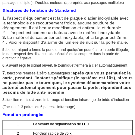
passage multiple.) ; Doubles moteurs (appropriés aux passages multiples)
&features de fonction de Standared
1.
l'aspect d'équipement est fait de plaque d'acier inoxydable avec
la technologie de recourbement froide, aucune soudure de
dégagement. Il est beaux modélisation et antirouille et durable.
2 . L'aspect est comme un bateau avec le matériel inoxydable
3.
Le matériel du cas entier est inoxydable, et la largeur est 2mm.
4 . Voici le dispositif d'alarme de lumière de nuit sur la porte d'aile.
5.
Le tourniquet a fermé la porte quand quelqu'un pour écrire la porte illégale,
le non-respect des distances de sécurité ou la coupure dans la porte de
direction négative.
6.
A avant reçu le signal ouvert, le tourniquet fermera à clef automatiquement
7.
après que vous permutiez la
fonctions remises à zéro automatiques :
carte, pendant l'instant spécifique (le système est 10s), si vous
ne passiez pas le tourniquet, le système décommandera votre
autorité automatiquement pour passer la porte, répondent aux
besoins de lutte anti-incendie
8.
fonction remise à zéro infrarouge et fonction infrarouge de bride d'induction
(Facultatif : 3 paires ou 5 paires d'infrarouge)
Fonction prolongée
1
Le voyant de signalisation de LED
2
Fonction rapide de voix