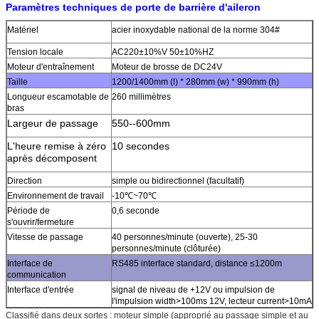
Paramètres techniques de porte
de barrière d'aileron
Matériel
acier inoxydable national de la norme 304#
Tension locale
AC220±10%V 50±10%HZ
Moteur d'entraînement
Moteur de brosse de DC24V
Taille
1200/1400mm (l) * 280mm (w) * 990mm (h)
Longueur escamotable de
260 millimètres
bras
Largeur de passage
550--600mm
L'heure remise à zéro
10 secondes
après décomposent
Direction
simple ou bidirectionnel (facultatif)
Environnement de travail
-10℃~70℃
Période de
0,6 seconde
s'ouvrir/fermeture
Vitesse de passage
40 personnes/minute (ouverte), 25-30
personnes/minute (clôturée)
Interface de
RS485 interface standard, distance ≤1200m
communication
Interface d'entrée
signal de niveau de +12V ou impulsion de
l'impulsion width>100ms 12V, lecteur current>10mA
Classifié dans deux sortes : moteur simple (approprié au passage simple et au