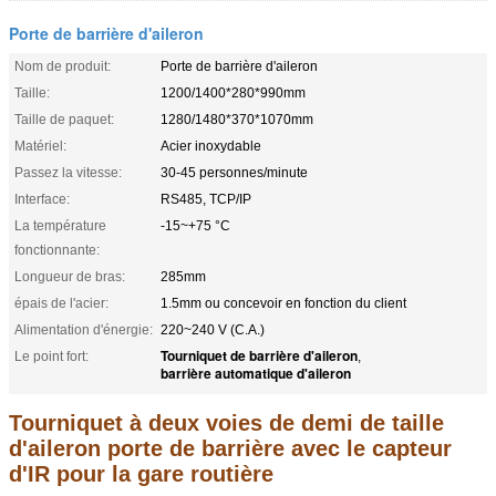
Porte de barrière d'aileron
Nom de produit:
Porte de barrière d'aileron
Taille:
1200/1400*280*990mm
Taille de paquet:
1280/1480*370*1070mm
Matériel:
Acier inoxydable
Passez la vitesse:
30-45 personnes/minute
Interface:
RS485, TCP/IP
La température
-15~+75 °C
fonctionnante:
Longueur de bras:
285mm
épais de l'acier:
1.5mm ou concevoir en fonction du client
Alimentation d'énergie:
220~240 V (C.A.)
Tourniquet de barrière d'aileron
Le point fort:
,
barrière automatique d'aileron
Tourniquet à deux voies de demi de taille
d'aileron porte de barrière avec le capteur
d'IR pour la gare routière