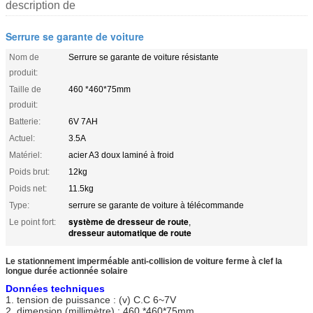
description de
Serrure se garante de voiture
Nom de
Serrure se garante de voiture résistante
produit:
Taille de
460 *460*75mm
produit:
Batterie:
6V 7AH
Actuel:
3.5A
Matériel:
acier A3 doux laminé à froid
Poids brut:
12kg
Poids net:
11.5kg
Type:
serrure se garante de voiture à télécommande
système de dresseur de route
Le point fort:
,
dresseur automatique de route
Le stationnement imperméable anti-collision de voiture ferme à clef la
longue durée actionnée solaire
Données techniques
1. tension de puissance : (v) C.C 6~7V
2. dimension (millimètre) : 460 *460*75mm