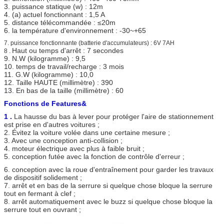
3. puissance statique (w) : 12m
4. (a) actuel fonctionnant : 1,5 A
5. distance télécommandée : ≤20m
6. la température d'environnement : -30~+65
7. puissance fonctionnante (batterie d'accumulateurs) : 6V 7AH
Haut ou temps d'arrêt : 7 secondes
8 .
9. N.W (kilogramme) : 9,5
10. temps de travail/recharge : 3 mois
11. G.W (kilogramme) : 10,0
12. Taille HAUTE (millimètre) : 390
13. En bas de la taille (millimètre) : 60
Fonctions de Features&
1 .
La hausse du bas à lever pour protéger l'aire de stationnement
est prise en d'autres voitures ;
2. Évitez la voiture volée dans une certaine mesure ;
3. Avec une conception anti-collision ;
4. moteur électrique avec plus à faible bruit ;
5. conception futée avec la fonction de contrôle d'erreur ;
6. conception avec la roue d'entraînement pour garder les travaux
de dispositif solidement ;
7. arrêt et en bas de la serrure si quelque chose bloque la serrure
tout en fermant à clef ;
8. arrêt automatiquement avec le buzz si quelque chose bloque la
serrure tout en ouvrant ;