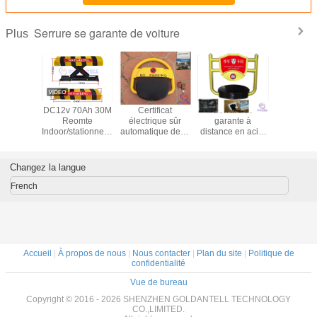
Serrure se garante de voiture
Plus
onnement
DC12v 70Ah 30M
Certificat
Serrure se
Serrure de
stant
Reomte
électrique sûr
garante à
imperméa
ique de
Indoor/stationnement
automatique de la
distance en acier
stationne
 ferme à
extérieur de
CE de bouchon
se garante
voiture de
terme
voiture ferme à
de stationnement
d'intérieur/extérieure
305mm d'
eur long
clef 3 à 4 mois de
de voiture de
IP54 imperméable
Changez la langue
ommande
rechargeable
serrure de boulon
d'alarme de
courrier de
French
serrure
Accueil
|
À propos de nous
|
Nous contacter
|
Plan du site
|
Politique de
confidentialité
Vue de bureau
Copyright © 2016 - 2026 SHENZHEN GOLDANTELL TECHNOLOGY
CO.,LIMITED.