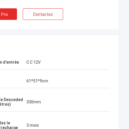
 Prix
Contactez
n d'entrée
C.C 12V
61*51*9cm
 de Desceded
330mm
ètres)
lez le
3 mois
/recharge