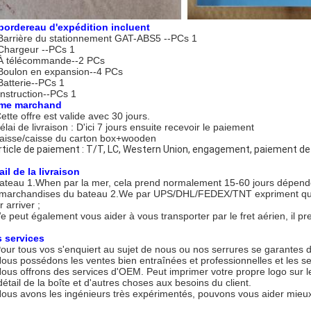
bordereau d'expédition incluent
Barrière du stationnement GAT-ABS5 --PCs 1
 Chargeur --PCs 1
 À télécommande--2 PCs
 Boulon en expansion--4 PCs
 Batterie--PCs 1
 Instruction--PCs 1
rme marchand
ette offre est valide avec 30 jours.
élai de livraison : D'ici 7 jours ensuite recevoir le paiement
caisse/caisse du carton box+wooden
article de paiement : T/T, LC, Western Union, engagement, paiement de t
ail de la livraison
bateau 1.When par la mer, cela prend normalement 15-60 jours dépende
 marchandises du bateau 2.We par UPS/DHL/FEDEX/TNT expriment qui e
 arriver ;
e peut également vous aider à vous transporter par le fret aérien, il pre
 services
Pour tous vos s'enquiert au sujet de nous ou nos serrures se garantes d
Nous possédons les ventes bien entraînées et professionnelles et les ser
Nous offrons des services d'OEM. Peut imprimer votre propre logo sur l
détail de la boîte et d'autres choses aux besoins du client.
Nous avons les ingénieurs très expérimentés, pouvons vous aider mieux à