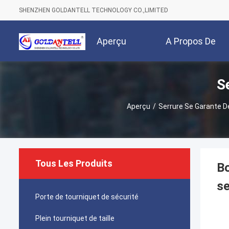
SHENZHEN GOLDANTELL TECHNOLOGY CO.,LIMITED
Aperçu
A Propos De
S
Nous
Aperçu
/
Serrure Se Garante D
Tous Les Produits
Bo
s
Porte de tourniquet de sécurité
Plein tourniquet de taille