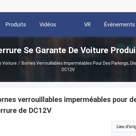
Produits
Vidéos
VR
Événements
errure Se Garante De Voiture Produi
Show
e Voiture
/
Bornes Verrouillables Imperméables Pour Des Parkings, Dis
DC12V
rnes verrouillables imperméables pour de
errure de DC12V
Lieu d'ori