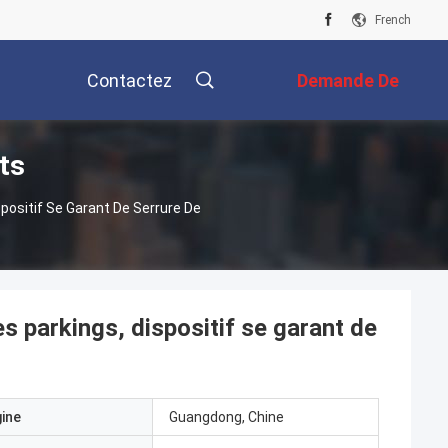
French
Contactez
Demande De
ts
Nous
Soumission
positif Se Garant De Serrure De
s parkings, dispositif se garant de
gine
Guangdong, Chine