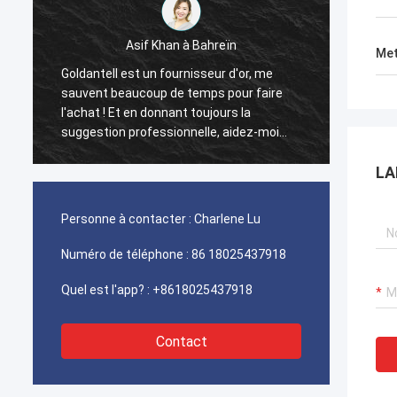
Asif Khan à Bahreïn
Ahmed
Met
Goldantell est un fournisseur d'or, me
Les to
sauvent beaucoup de temps pour faire
facial
l'achat ! Et en donnant toujours la
synchr
suggestion professionnelle, aidez-moi
ingéni
beaucoup dans les affaires !
l'Aïd.
LA
Personne à contacter :
Charlene Lu
Numéro de téléphone :
86 18025437918
Quel est l'app? :
+8618025437918
Contact