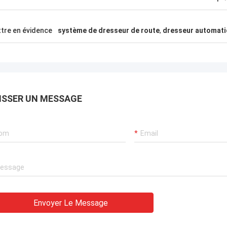
 Al-Farsi aux Émirats arabes unis
Klara Müller en
tre en évidence
système de dresseur de route
,
dresseur automati
urniquets de reconnaissance
Des portes de précision
e ont impressionné les locataires,
avec des robots d'asse
onisés avec les cartes d'accès, les
portes à tourniquets de 
eurs ont même travaillé pendant
allemandes, des vitesse
aucune réclamation de g
ISSER UN MESSAGE
mois.
Envoyer Le Message