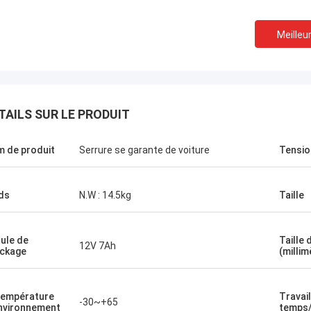
Meilleur
TAILS SUR LE PRODUIT
 de produit
Serrure se garante de voiture
Tensio
ds
N.W : 14.5kg
Taille
lule de
Taille
12V 7Ah
ckage
(millim
température
Travail
-30~+65
nvironnement
temps