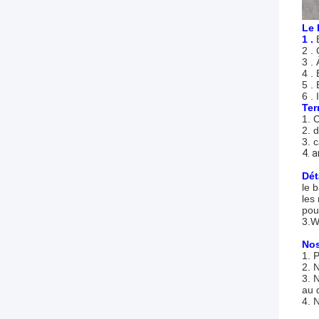
Le 
1 .
2 .
3 .
4 .
5 .
6 .
Te
1. C
2. d
3. 
4. 
Dét
le 
les
pour
3.W
Nos
1. 
2. 
3. 
au 
4. 