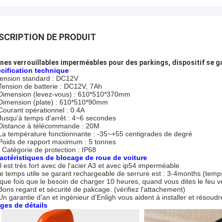
SCRIPTION DE PRODUIT
nes verrouillables imperméables pour des parkings, dispositif se 
cification technique
ension standard : DC12V
 Tension de batterie : DC12V, 7Ah
 Dimension (levez-vous) : 610*510*370mm
 Dimension (plate) : 610*510*90mm
 Courant opérationnel : 0.4A
 Jusqu'à temps d'arrêt : 4~6 secondes
 Distance à télécommande : 20M
 La température fonctionnante : -35~+55 centigrades de degré
 Poids de rapport maximum : 5 tonnes
. Catégorie de protection : IP68
actéristiques de blocage de roue de voiture
Il est très fort avec de l'acier A3 et avec ip54 imperméable
 le temps utile se garant rechargeable de serrure est : 3-4months (temp
que fois que le besoin de charger 10 heures, quand vous dites le feu ver
 Bons regard et sécurité de pakcage. (vérifiez l'attachement)
 Un garantie d'an et ingénieur d'Enligh vous aident à installer et réso
ges de détails