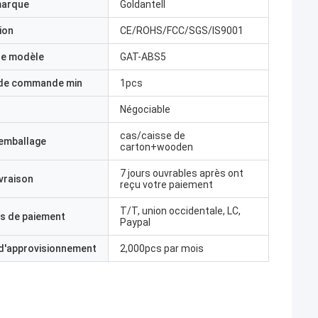
marque
Goldantell
ion
CE/ROHS/FCC/SGS/IS9001
e modèle
GAT-ABS5
 de commande min
1pcs
Négociable
cas/caisse de
'emballage
carton+wooden
7 jours ouvrables après ont
ivraison
reçu votre paiement
T/T, union occidentale, LC,
s de paiement
Paypal
 d'approvisionnement
2,000pcs par mois