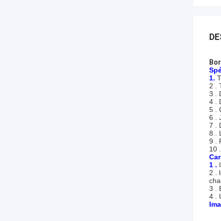
DE
Bor
Spé
1.
T
2 .
3 .
4 .
5 .
6 .
7 .
8 .
9 .
10 
Car
1 .
2 .
cha
3 .
4 .
Ima