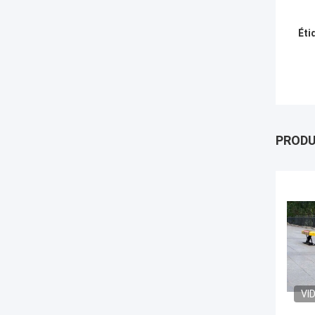
Éti
PROD
VI