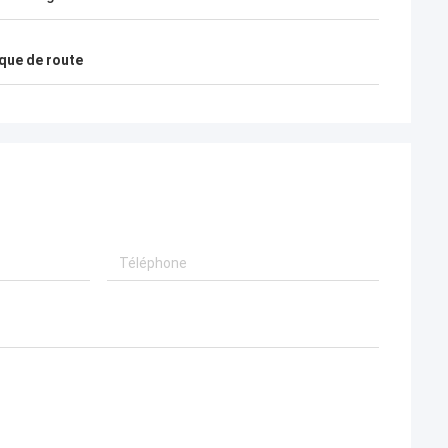
 allemand
Michael Fusco aux États-Unis
que de route
 synchronisées
Bonjour, Charlene, nous avons reçu la
mblage, des
cargaison ! Notre ingénieur a examiné les
spécifications
barrières, ils tout le fonctionnement très
s chinoises,
bien ! Maintenant, je veux faire un nouvel
arantie dans 18
ordre !