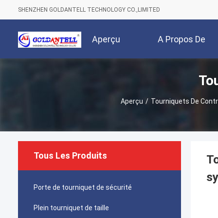
SHENZHEN GOLDANTELL TECHNOLOGY CO.,LIMITED
Aperçu
A Propos De
Tou
Nous
Aperçu
/
Tourniquets De Contr
Tous Les Produits
To
sy
Porte de tourniquet de sécurité
Plein tourniquet de taille