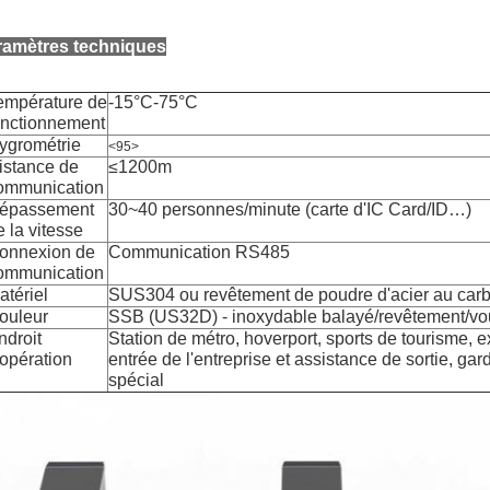
ramètres techniques
empérature de
-15°C-75°C
onctionnement
ygrométrie
<95>
istance de
≤1200m
ommunication
épassement
30~40 personnes/minute (carte d'IC Card/ID…)
e la vitesse
onnexion de
Communication RS485
ommunication
atériel
SUS304 ou revêtement de poudre d'acier au car
ouleur
SSB (US32D) - inoxydable balayé/revêtement/vou
ndroit
Station de métro, hoverport, sports de tourisme, e
'opération
entrée de l'entreprise et assistance de sortie, g
spécial