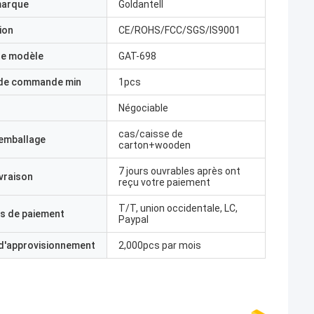
marque
Goldantell
ion
CE/ROHS/FCC/SGS/IS9001
e modèle
GAT-698
 de commande min
1pcs
Négociable
cas/caisse de
'emballage
carton+wooden
7 jours ouvrables après ont
ivraison
reçu votre paiement
T/T, union occidentale, LC,
s de paiement
Paypal
 d'approvisionnement
2,000pcs par mois