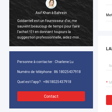
Asif Khan à Bahreïn
Ahmed
Met
Goldantell est un fournisseur d'or, me
Les to
sauvent beaucoup de temps pour faire
facial
l'achat ! Et en donnant toujours la
synchr
suggestion professionnelle, aidez-moi
ingéni
beaucoup dans les affaires !
l'Aïd.
LA
Personne à contacter :
Charlene Lu
Numéro de téléphone :
86 18025437918
Quel est l'app? :
+8618025437918
Contact