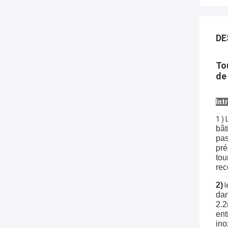
DE
To
de
Int
1 )
bât
pas
pré
tou
rec
2)
l
dan
2.2
ent
ino