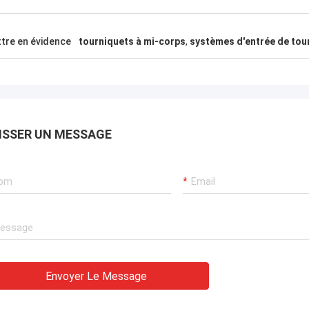
 Al-Farsi aux Émirats arabes unis
Klara Müller en
tre en évidence
tourniquets à mi-corps
,
systèmes d'entrée de tou
urniquets de reconnaissance
Des portes de précision
e ont impressionné les locataires,
avec des robots d'asse
onisés avec les cartes d'accès, les
portes à tourniquets de 
eurs ont même travaillé pendant
allemandes, des vitesse
aucune réclamation de g
ISSER UN MESSAGE
mois.
Envoyer Le Message