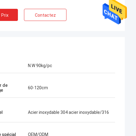
 Prix
Contactez
N.W 90kg/pc
r de
60-120cm
ge
el
Acier inoxydable 304 acier inoxydable/316
e spécial
OEM/ODM