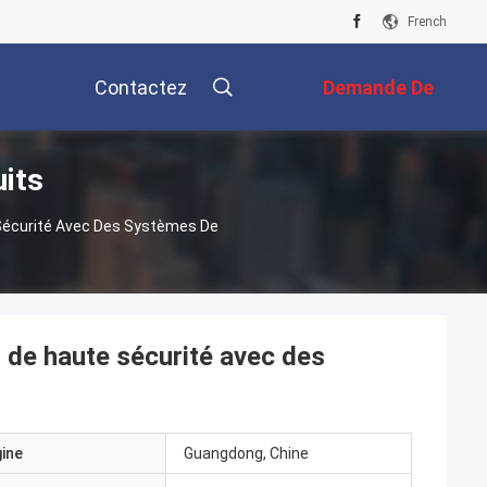
French
Contactez
Demande De
uits
Nous
Soumission
 Sécurité Avec Des Systèmes De
u de haute sécurité avec des
gine
Guangdong, Chine