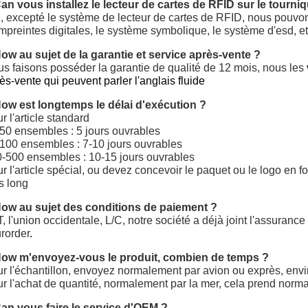
an vous installez le lecteur de cartes de RFID sur le tourniq
, excepté le système de lecteur de cartes de RFID, nous pouvon
mpreintes digitales, le système symbolique, le système d'esd, et
ow au sujet de la garantie et service après-vente ?
s faisons posséder la garantie de qualité de 12 mois, nous les
ès-vente qui peuvent parler l'anglais fluide
ow est longtemps le délai d'exécution ?
r l'article standard
50 ensembles : 5 jours ouvrables
100 ensembles : 7-10 jours ouvrables
-500 ensembles : 10-15 jours ouvrables
r l'article spécial, ou devez concevoir le paquet ou le logo en f
s long
ow au sujet des conditions de paiement ?
, l'union occidentale, L/C, notre société a déjà joint l'assuranc
rorder
.
How m'envoyez-vous le produit, combien de temps ?
r l'échantillon, envoyez normalement par avion ou exprès, envi
r l'achat de quantité, normalement par la mer, cela prend norm
an vous faire le service d'OEM ?