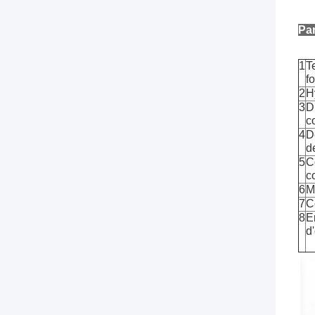
Pa
1
T
f
2
H
3
D
c
4
D
d
5
C
c
6
M
7
C
8
E
d