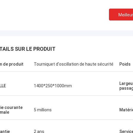
Meilleur
TAILS SUR LE PRODUIT
 de produit
Tourniquet d'oscillation de haute sécurité
Poids
Largeu
LLE
1400*250*1000mm
passa
vie courante
5 millions
Matéri
male
antie
2 ans
Servic