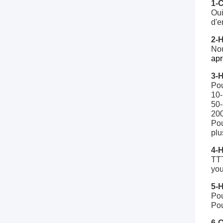
1-C
Oui
d'e
2-H
Nou
apr
3-H
Pou
10-
50-
200
Pou
plu
4-H
TTT
you
5-
Pou
Pou
6-C