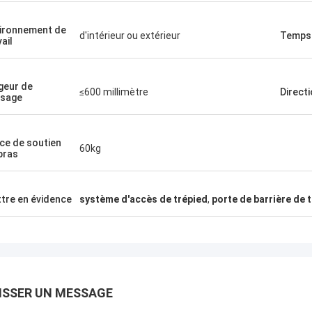
ironnement de
 Al-Farsi aux Émirats arabes unis
Klara Müller en
d'intérieur ou extérieur
Temps 
ail
urniquets de reconnaissance
Des portes de précision
e ont impressionné les locataires,
avec des robots d'asse
geur de
onisés avec les cartes d'accès, les
portes à tourniquets de 
≤600 millimètre
Direct
sage
eurs ont même travaillé pendant
allemandes, des vitesse
aucune réclamation de g
mois.
ce de soutien
60kg
bras
tre en évidence
système d'accès de trépied
,
porte de barrière de 
ISSER UN MESSAGE