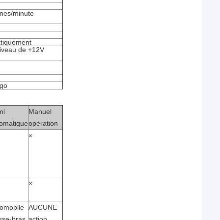
nnes/minute
atiquement
niveau de +12V
ogo
mi
Manuel
omatique
opération
×
×
omobile
AUCUNE
sse-bras
action