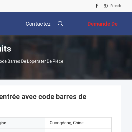
French
Contactez
Demande De
its
Nous
Soumission
ode Barres De L'operater De Pièce
'entrée avec code barres de
gine
Guangdong, Chine