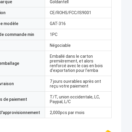
marque
Goldantell
ion
CE/ROHS/FCC/IS9001
e modèle
GAT-316
 de commande min
1PC
Négociable
Emballé dans le carton
premièrement, et alors
'emballage
renforcé avec le cas en bois
d'exportation pour l'emba
7 jours ouvrables après ont
ivraison
reçu votre paiement
T/T, union occidentale, LC,
s de paiement
Paypal, L/C
 d'approvisionnement
2,000pcs par mois