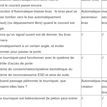
nd le courant passe encore.
fonction d'Automatique-baisse-bras : le bras peut se
Automatique-
ma
sser tomber vers le bas automatiquement
ascenseur-
asc
faut) (ou dépassement libre) quand le courant est
bras
bra
pé.
nce qu'
un signal ouvert est de donner, les bras
√
√
rnera
omatiquement à un certain angle, et inciter
tonnier pour passer la porte.
e tourniquet peut fonctionner avec le système de
√
√
trôle d'accès de porte
tème de consommation/système biométrique du
tème de reconnaissance ESD et ainsi de suite.
Quand passage piétonnier le tourniquet, que
Automatique-
ma
raient-elles faire ?
rotation
pou
bra
Le tourniquet est bidirectionnel (le piéton peut entrer
√
√