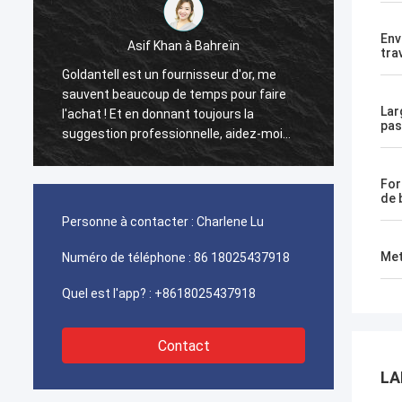
Env
Asif Khan à Bahreïn
Ahmed
trav
Goldantell est un fournisseur d'or, me
Les to
sauvent beaucoup de temps pour faire
facial
Lar
l'achat ! Et en donnant toujours la
synchr
pas
suggestion professionnelle, aidez-moi
ingéni
beaucoup dans les affaires !
l'Aïd.
For
de 
Personne à contacter :
Charlene Lu
Met
Numéro de téléphone :
86 18025437918
Quel est l'app? :
+8618025437918
Contact
LA