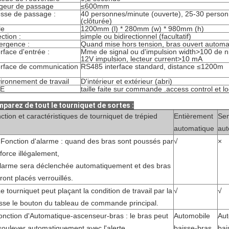
geur de passage
≤600mm
esse de passage :
40 personnes/minute (ouverte), 25-30 perso
(clôturée)
le
1200mm (l) * 280mm (w) * 980mm (h)
ection :
simple ou bidirectionnel (facultatif)
rgence :
Quand mise hors tension, bras ouvert autom
erface d'entrée :
Mme de signal ou d'impulsion width>100 de 
12V impulsion, lecteur current>10 mA
erface de communication
RS485 interface standard, distance ≤1200m
ironnement de travail
D'intérieur et extérieur (abri)
E
taille faite sur commande .access control et l
parez de tout le tourniquet de sortes :
ction et caractéristiques de tourniquet de trépied
Entièrement
Se
automatique
aut
 Fonction d'alarme : quand des bras sont poussés par
√
×
 force illégalement,
alarme sera déclenchée automatiquement et des bras
ront placés verrouillés.
Le tourniquet peut plaçant la condition de travail par la
√
√
sse le bouton du tableau de commande principal.
fonction d'Automatique-ascenseur-bras : le bras peut
Automobile
Aut
soulever automatiquement avec l'alerte
baisse-bras
bai