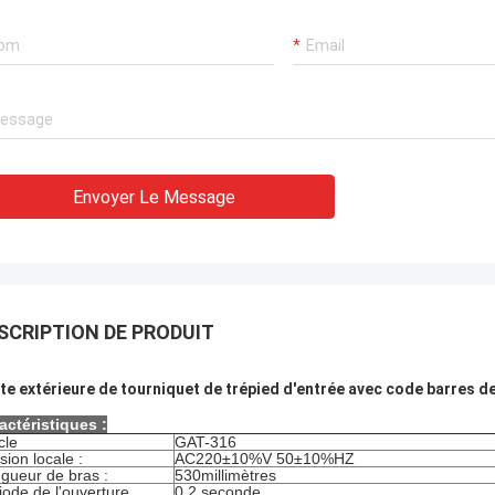
Envoyer Le Message
SCRIPTION DE PRODUIT
te extérieure de tourniquet de trépied d'entrée avec code barres d
actéristiques :
cle
GAT-316
sion locale :
AC220±10%V 50±10%HZ
gueur de
bras
:
530
millimètres
iode de l'ouverture
0,2 seconde