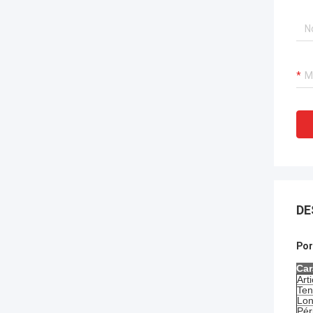
DE
Por
Car
Arti
Ten
Lon
Pér