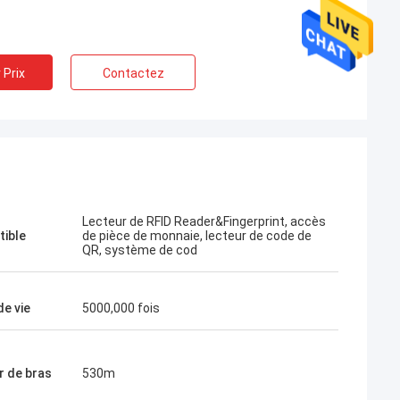
 Prix
Contactez
Lecteur de RFID Reader&Fingerprint, accès
ible
de pièce de monnaie, lecteur de code de
QR, système de cod
de vie
5000,000 fois
r de bras
530m