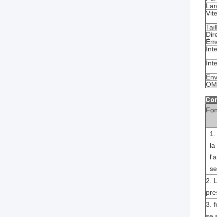
Lar
Vit
Tail
Dir
Éme
Int
Int
:
Env
OM
Com
Fon
1.
la
l'
se
2. 
pre
3. 
se 