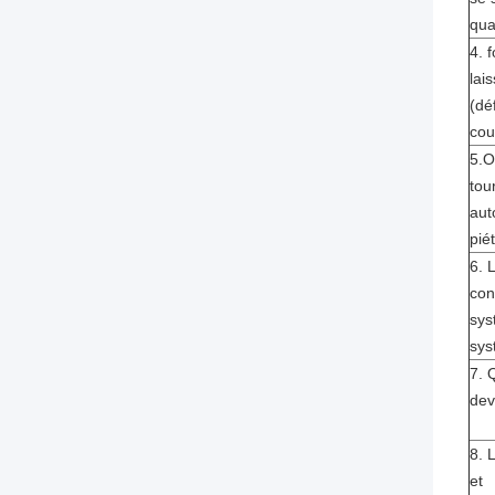
qua
4. 
lai
(dé
cou
5.O
tou
aut
pié
6.
L
con
sys
sys
7. 
dev
8. 
et