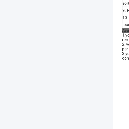
sor
9.
10
tou
Ava
1.y
rem
2. 
par
3.y
com