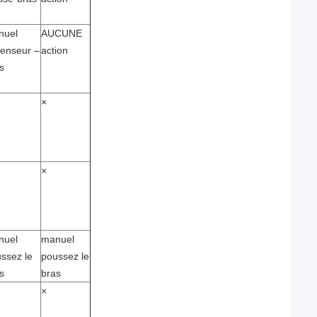
nuel
AUCUNE
enseur –
action
s
×
×
nuel
manuel
ssez le
poussez le
s
bras
×