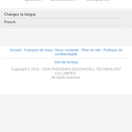
automatiques de
tourniquets de
personne rapide
automa
fois, portes
reconnaissance
du passage 40 de
d'Access durables
des visages de
secteur public une
Changez la langue
de sécurité
thermomètre de
minute
masque
French
protecteur de
vitesse à niveau
dominant
d'Android
Accueil
|
À propos de nous
|
Nous contacter
|
Plan du site
|
Politique de
confidentialité
Vue de bureau
Copyright © 2016 - 2026 SHENZHEN GOLDANTELL TECHNOLOGY
CO.,LIMITED.
All rights reserved.