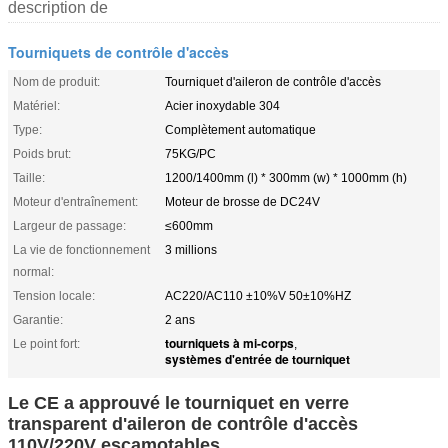
description de
Tourniquets de contrôle d'accès
Nom de produit:
Tourniquet d'aileron de contrôle d'accès
Matériel:
Acier inoxydable 304
Type:
Complètement automatique
Poids brut:
75KG/PC
Taille:
1200/1400mm (l) * 300mm (w) * 1000mm (h)
Moteur d'entraînement:
Moteur de brosse de DC24V
Largeur de passage:
≤600mm
La vie de fonctionnement
3 millions
normal:
Tension locale:
AC220/AC110 ±10%V 50±10%HZ
Garantie:
2 ans
tourniquets à mi-corps
Le point fort:
,
systèmes d'entrée de tourniquet
Le CE a approuvé le tourniquet en verre
transparent d'aileron de contrôle d'accès
110V/220V escamotables