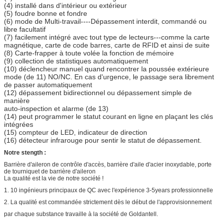
(4) installé dans d'intérieur ou extérieur
(5) foudre bonne et fondre
(6) mode de Multi-travail----Dépassement interdit, commandé ou
libre facultatif
(7) facilement intégré avec tout type de lecteurs---comme la carte
magnétique, carte de code barres, carte de RFID et ainsi de suite
(8) Carte-frapper à toute volée la fonction de mémoire
(9) collection de statistiques automatiquement
(10) déclencheur manuel quand rencontrer la poussée extérieure
mode (de 11) NO/NC. En cas d'urgence, le passage sera librement
de passer automatiquement
(12) dépassement bidirectionnel ou dépassement simple de
manière
auto-inspection et alarme (de 13)
(14) peut programmer le statut courant en ligne en plaçant les clés
intégrées
(15) compteur de LED, indicateur de direction
(16) détecteur infrarouge pour sentir le statut de dépassement.
Notre stength :
Barrière d'aileron de contrôle d'accès, barrière d'aile d'acier inoxydable, porte
de tourniquet de barrière d'aileron
La qualité est la vie de notre société !
1. 10 ingénieurs principaux de QC avec l'expérience 3-5years professionnelle
2. La qualité est commandée strictement dès le début de l'approvisionnement
par chaque substance travaille à la société de Goldantell.