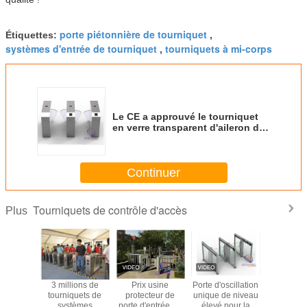
porte piétonnière de tourniquet
Étiquettes:
,
systèmes d'entrée de tourniquet
tourniquets à mi-corps
,
Le CE a approuvé le tourniquet
en verre transparent d'aileron de
contrôle d'accès 110V/220V
escamotables
Continuer
Tourniquets de contrôle d'accès
Plus
t tripode
3 millions de
Prix usine
Porte d'oscillation
Porte à to
eintes
tourniquets de
protecteur de
unique de niveau
à trépied
es IP54
systèmes
porte d'entrée de
élevé pour la
taille 