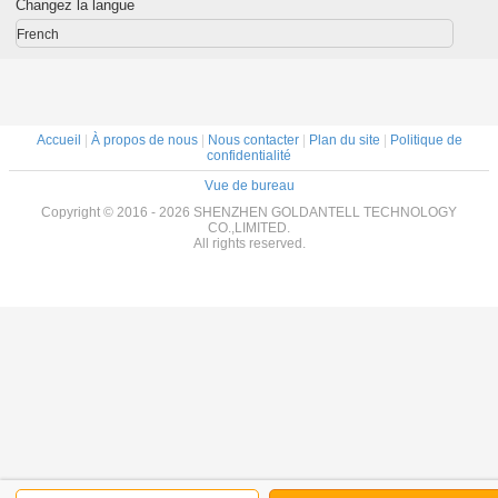
Changez la langue
de sécurité
thermomètre de
minute
masque
French
protecteur de
vitesse à niveau
dominant
d'Android
Accueil
|
À propos de nous
|
Nous contacter
|
Plan du site
|
Politique de
confidentialité
Vue de bureau
Copyright © 2016 - 2026 SHENZHEN GOLDANTELL TECHNOLOGY
CO.,LIMITED.
All rights reserved.