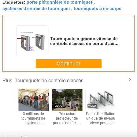
porte piétonnière de tourniquet
Étiquettes:
,
systèmes d'entrée de tourniquet
tourniquets à mi-corps
,
Tourniquets à grande vitesse de
contrôle d'accès de porte d'acier
inoxydable simples ou Bi
directionnel
Continuer
Tourniquets de contrôle d'accès
Plus
t tripode
3 millions de
Prix usine
Porte d'oscillation
Porte à to
eintes
tourniquets de
protecteur de
unique de niveau
à trépied
es IP54
systèmes
porte d'entrée de
élevé pour la
taille 
automatiques de
tourniquets de
personne rapide
automa
fois, portes
reconnaissance
du passage 40 de
d'Access durables
des visages de
secteur public une