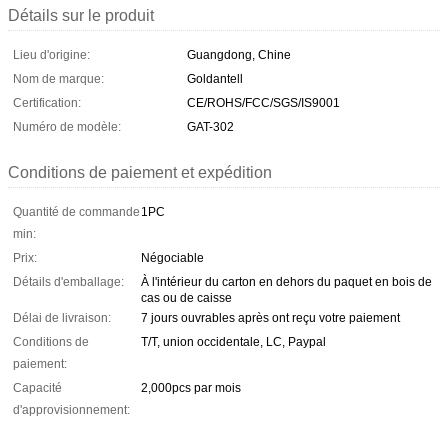
Détails sur le produit
Lieu d'origine:
Guangdong, Chine
Nom de marque:
Goldantell
Certification:
CE/ROHS/FCC/SGS/IS9001
Numéro de modèle:
GAT-302
Conditions de paiement et expédition
Quantité de commande
1PC
min:
Prix:
Négociable
Détails d'emballage:
À l'intérieur du carton en dehors du paquet en bois de
cas ou de caisse
Délai de livraison:
7 jours ouvrables après ont reçu votre paiement
Conditions de
T/T, union occidentale, LC, Paypal
paiement:
Capacité
2,000pcs par mois
d'approvisionnement: