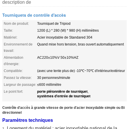
description de
Tourniquets de contrôle d'accès
Nom de produit:
Tourniquet de Tripiod
Taille:
1200 (L) * 280 (W) * 980 (H) millimètres
Matériel:
Acier inoxydable de Standared 304
Environnement de
Quand mise hors tension, bras ouvert automatiquement
travail:
Alimentation
AC220±10%V 50±10%HZ
d'énergie:
Compatible:
(avec une tente plus de) -10℃~70℃ d'intérieur/extérieur
Passez la vitesse:
30 personnes/minute
Largeur de passage:
≤600 millimètre
porte piétonnière de tourniquet
Le point fort:
,
systèmes d'entrée de tourniquet
Contrôle d'accès à grande vitesse de porte d'acier inoxydable simple ou Bi
directionnel
Paramètres techniques
Logement du matériel : acier inoxydable national de la
1 .