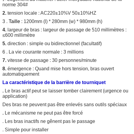
norme 304#
2.
tension locale
: AC220±10%V 50±10%HZ
3 .
Taille
: 1200mm (l) * 280mm (w) * 980mm (h)
4.
largeur de bras :
largeur
de
passage
de
510 millimètres :
≤600 millimètre
5.
direction : simple ou bidirectionnel (facultatif)
6 . La vie courante normale : 3 millions
7.
vitesse de passage : 30 personnes/minute
8.
émergence : Quand mise hors tension, bras ouvert
automatiquement
La caractéristique de la barrière de tourniquet
.
Le bras actif peut se laisser tomber clairement (urgence ou
application)
Des bras ne peuvent pas être enlevés sans outils spéciaux
.
Le mécanisme ne peut pas être forcé
. Les bras inactifs ne gênent pas le passage
. Simple pour installer