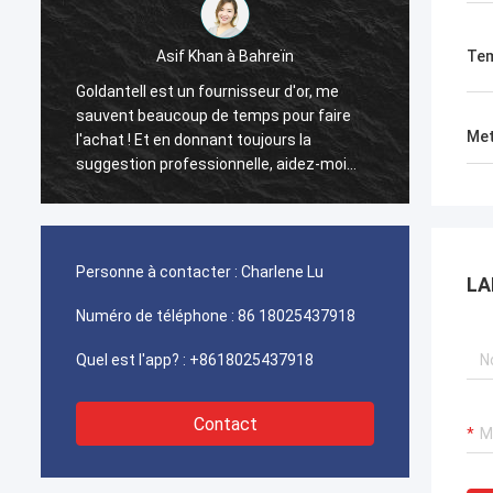
Asif Khan à Bahreïn
Ahmed
Tem
Goldantell est un fournisseur d'or, me
Les to
sauvent beaucoup de temps pour faire
facial
Met
l'achat ! Et en donnant toujours la
synchr
suggestion professionnelle, aidez-moi
ingéni
beaucoup dans les affaires !
l'Aïd.
Personne à contacter :
Charlene Lu
LA
Numéro de téléphone :
86 18025437918
Quel est l'app? :
+8618025437918
Contact