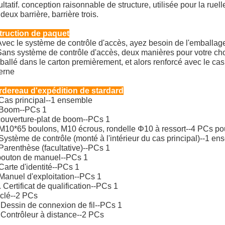
ultatif. conception raisonnable de structure, utilisée pour la ruel
, deux barrière, barrière trois.
truction de paquet
Avec le système de contrôle d'accès, ayez besoin de l'emballag
Sans système de contrôle d'accès, deux manières pour votre choi
allé dans le carton premièrement, et alors renforcé avec le cas
erne
dereau d'expédition de stardard
Cas principal--1 ensemble
 Boom--PCs 1
ouverture-plat de boom--PCs 1
 M10*65 boulons, M10 écrous, rondelle Φ10 à ressort--4 PCs p
 Système de contrôle (monté à l'intérieur du cas principal)--1 e
 Parenthèse (facultative)--PCs 1
outon de manuel--PCs 1
 Carte d'identité--PCs 1
 Manuel d'exploitation--PCs 1
. Certificat de qualification--PCs 1
clé--2 PCs
Dessin de connexion de fil--PCs 1
Contrôleur à distance--2 PCs