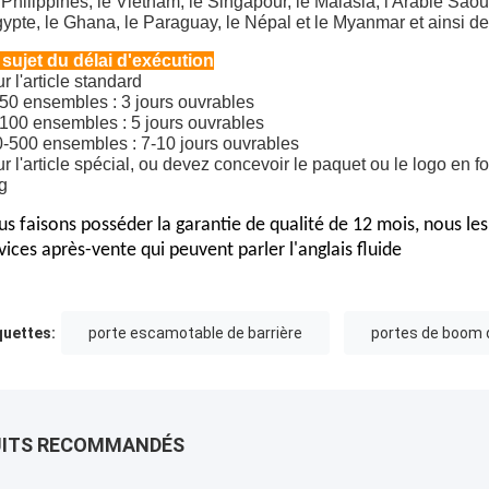
 Philippines, le Vietnam, le Singapour, le Malasia, l'Arabie Saou
gypte, le Ghana, le Paraguay, le Népal et le Myanmar et ainsi de
sujet du délai d'exécution
r l'article standard
50 ensembles : 3 jours ouvrables
100 ensembles : 5 jours ouvrables
-500 ensembles : 7-10 jours ouvrables
r l'article spécial, ou devez concevoir le paquet ou le logo en f
g
s faisons posséder la garantie de qualité de 12 mois, nous les
vices après-vente qui peuvent parler l'anglais fluide
quettes:
porte escamotable de barrière
portes de boom 
UITS RECOMMANDÉS