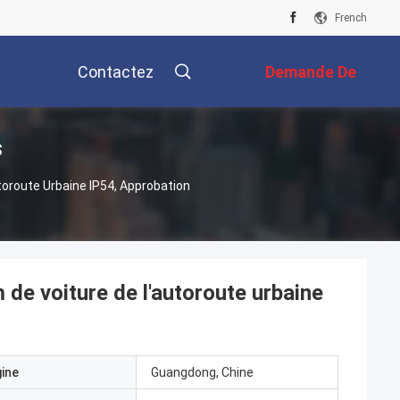
French
Contactez
Demande De
s
Nous
Soumission
toroute Urbaine IP54, Approbation
 de voiture de l'autoroute urbaine
gine
Guangdong, Chine