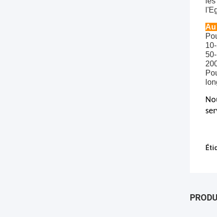
les
l'E
Au 
Pou
10-
50-
200
Pou
lon
Nou
ser
Éti
PROD