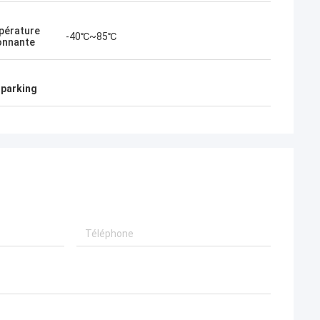
pérature
 allemand
Michael Fusco aux États-Unis
-40℃~85℃
onnante
 synchronisées
Bonjour, Charlene, nous avons reçu la
mblage, des
cargaison ! Notre ingénieur a examiné les
 parking
spécifications
barrières, ils tout le fonctionnement très
s chinoises,
bien ! Maintenant, je veux faire un nouvel
arantie dans 18
ordre !