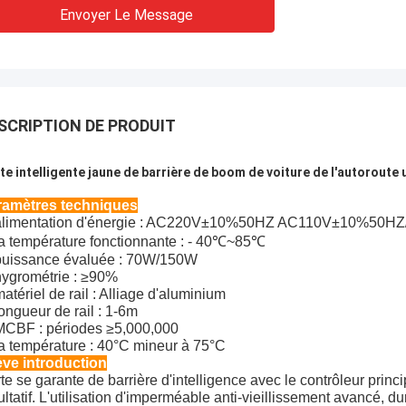
Envoyer Le Message
SCRIPTION DE PRODUIT
te intelligente jaune de barrière de boom de voiture de l'autoroute 
ramètres techniques
alimentation d'énergie : AC220V±10%50HZ AC110V±10%50H
la température fonctionnante : - 40℃~85℃
puissance évaluée : 70W/150W
hygrométrie : ≥90%
atériel de rail : Alliage d'aluminium
ongueur de rail : 1-6m
MCBF : périodes ≥5,000,000
la température : 40°C mineur à 75°C
ve introduction
te se garante de barrière d'intelligence avec le contrôleur prin
ultatif. L'utilisation d'imperméable anti-vieillissement avancé, du