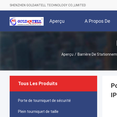
SHENZHEN GOLDANTELL TECHNOLOGY CO.,LIMITED
Aperçu
A Propos De
Nous
Aperçu
/
Barrière De Stationne
Tous Les Produits
Po
IP
Porte de tourniquet de sécurité
Plein tourniquet de taille