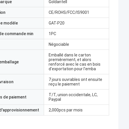
marque
Goldantell
ion
CE/ROHS/FCC/IS9001
e modèle
GAT-P20
 de commande min
1PC
Négociable
Emballé dans le carton
premièrement, et alors
'emballage
renforcé avec le cas en bois
d'exportation pour l'emba
7 jours ouvrables ont ensuite
ivraison
reçu le paiement
T/T, union occidentale, LC,
s de paiement
Paypal
 d'approvisionnement
2,000pcs par mois