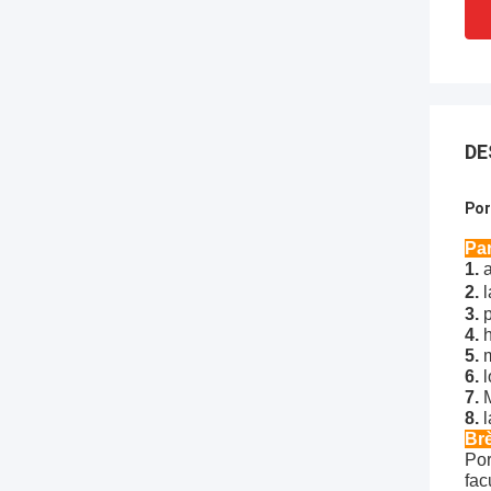
DE
Por
Pa
1.
2.
3.
4.
5.
m
6.
l
7.
8.
Brè
Por
fac