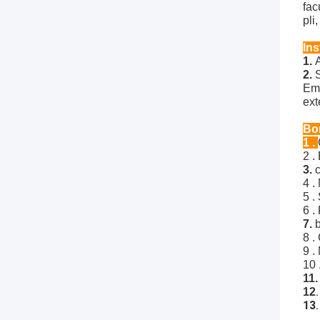
fac
pli
Ins
1.
2.
Emb
ext
Bor
1 .
2 .
3.
c
4 .
5 .
6 .
7.
b
8 .
9 .
10 
11.
12
.
13
.