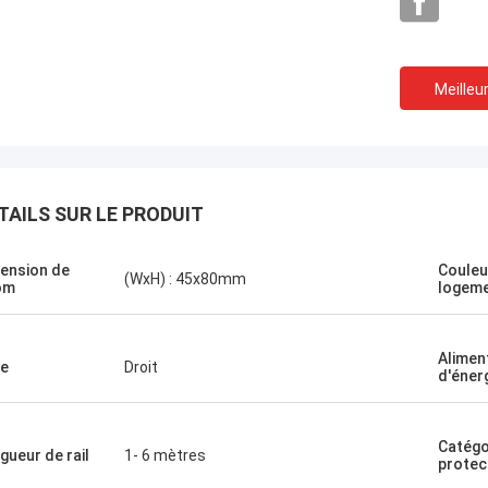
Meilleur
TAILS SUR LE PRODUIT
ension de
Couleu
(WxH) : 45x80mm
om
logem
Alimen
e
Droit
d'éner
Catégo
gueur de rail
1- 6 mètres
protec