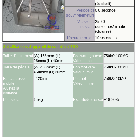
(facultatif)
Période de
0,6 seconde
s'ouvrir/fermeture
Vitesse de
25-30
passage
personnes/minute
(clôturée)
L'heure remise à
10 secondes
zéro après
Spécifications d'appareil de contrôle d'ESD
décomposent
La vie courante
3 millions
Taille d'instrument
(W) 166mmx (L)
Footware gauche
750kΩ-100MΩ
normale
96mmx (H) 40mm
Valeur limite
Environnement
(avec une tente plus
Taille de pédale
(W) 400mmx (L)
Bon footware
750kΩ-100MΩ
de travail
de) -10℃~70℃
450mmx (H) 20mm
Valeur limite
d'intérieur/extérieur
Banc à dossier
>
120mm
Poignet
750kΩ-10MΩ
Moteur
Moteur de brosse de
mobile
Valeur limite
d'entraînement
DC24V
Ajustez la
distance
Poids total
6.5kg
Exactitude d'essai
±10-20%