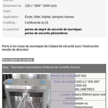
Dimension du
120 L* 30W * 100H (cm)
corps::
Application ::
École, hôtel, hôpital, aéroport, bureau
Certificat ::
Certificat de la CE
portes de degré de sécurité de tourniquet
Le point fort:
,
portes de sécurité piétonnières
Porte à mi-corps de tourniquet de trépied de sécurité avec l'instruction
menée de direction
Description de produit :
Type : Tourniquet automatique d'aileron de contrôle d'accès
Modèle de produit
GAT-302
Taille de produit
1200 (L)* 300 (W)*
1000 (H)
MILLIMÈTRES
Largeur de
dans 600mm (pour une
chemin
paire)
Direction
simple ou
bidirectionnel