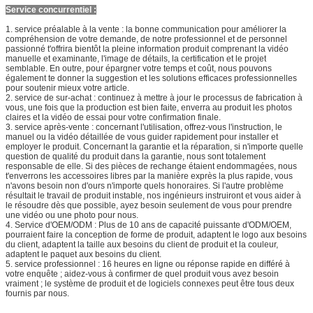
Service concurrentiel :
1.
service préalable à la vente : la bonne communication pour améliorer la
compréhension de votre demande, de notre professionnel et de personnel
passionné t'offrira bientôt la pleine information produit comprenant la vidéo
manuelle et examinante, l'image de détails, la certification et le projet
semblable. En outre, pour épargner votre temps et coût, nous pouvons
également te donner la suggestion et les solutions efficaces professionnelles
pour soutenir mieux votre article.
2.
service de sur-achat : continuez à mettre à jour le processus de fabrication à
vous, une fois que la production est bien faite, enverra au produit les photos
claires et la vidéo de essai pour votre confirmation finale.
3. service après-vente : concernant l'utilisation, offrez-vous l'instruction, le
manuel ou la vidéo détaillée de vous guider rapidement pour installer et
employer le produit. Concernant la garantie et la réparation, si n'importe quelle
question de qualité du produit dans la garantie, nous sont totalement
responsable de elle. Si des pièces de rechange étaient endommagées, nous
t'enverrons les accessoires libres par la manière exprès la plus rapide, vous
n'avons besoin non d'ours n'importe quels honoraires. Si l'autre problème
résultait le travail de produit instable, nos ingénieurs instruiront et vous aider à
le résoudre dès que possible, ayez besoin seulement de vous pour prendre
une vidéo ou une photo pour nous.
4. Service d'OEM/ODM : Plus de 10 ans de capacité puissante d'ODM/OEM,
pourraient faire la conception de forme de produit, adaptent le logo aux besoins
du client, adaptent la taille aux besoins du client de produit et la couleur,
adaptent le paquet aux besoins du client.
5. service professionnel : 16 heures en ligne ou réponse rapide en différé à
votre enquête ; aidez-vous à confirmer de quel produit vous avez besoin
vraiment ; le système de produit et de logiciels connexes peut être tous deux
fournis par nous.