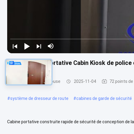
Garde flexible portative Cabin Kiosk de police
Garde de sécurité House
2025-11-04
72 points de
#
système de dresseur de route
#
cabines de garde de sécurité
Cabine portative construite rapide de sécurité de conception de la
guérite de Goldantell pour le stationnement et la sécurité ...
Voir p