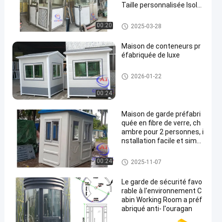
Taille personnalisée Isola
tion thermique
Garde de sécurité House
00:20
2025-03-28
Maison de conteneurs pr
éfabriquée de luxe
Garde de sécurité House
2026-01-22
00:24
Maison de garde préfabri
quée en fibre de verre, ch
ambre pour 2 personnes, i
nstallation facile et simpl
e
Garde de sécurité House
00:24
2025-11-07
Le garde de sécurité favo
rable à l'environnement C
abin Working Room a préf
abriqué anti- l'ouragan